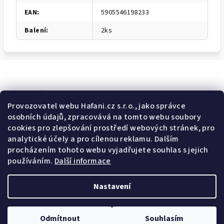
EAN
:
5905546198233
Balení
:
2ks
Odebírat newsletter
Provozovatel webu Hafani.cz s.r.o., jako správce
osobních údajů, zpracovává na tomto webu soubory
E-mail
cookies pro zlepšování prostředí webových stránek, pro
analytické účely a pro cílenou reklamu. Dalším
Potvrzuji souhlas s
všeobecnými obchodními podmínkami
a
procházením tohoto webu vyjadřujete souhlas s jejich
s
podmínkami zpracovávání a ochrany osobních údajů
.
používáním.
Další informace
Přihlásit se
Nastavení
Z
Copyright 2026
Hafani.cz
. Všechna práva vyhrazena.
Upravit
á
nastavení cookies
Odmítnout
Souhlasím