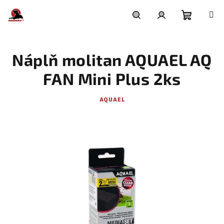
Přejít
na
obsah
Nákupní
Hledat
Přihlášení
Náplň molitan AQUAEL AQ
košík
FAN Mini Plus 2ks
AQUAEL