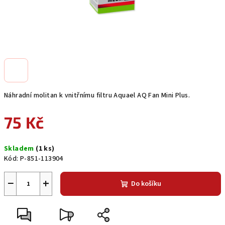
Náhradní molitan k vnitřnímu filtru Aquael AQ Fan Mini Plus.
75 Kč
Měrná
Skladem
(1 ks)
cena:
Kód:
P-851-113904
−
+
Do košíku