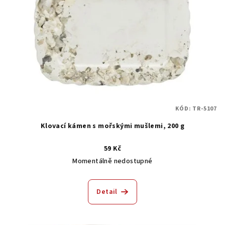
s
t
p
ů
r
o
d
u
k
t
KÓD:
TR-5107
ů
Klovací kámen s mořskými mušlemi, 200 g
59 Kč
Momentálně nedostupné
Detail