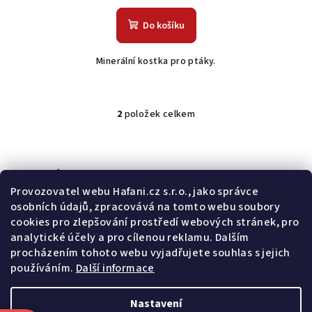
Do košíku
Minerální kostka pro ptáky.
2
položek celkem
O
v
l
á
Odebírat newsletter
d
Provozovatel webu Hafani.cz s.r.o., jako správce
a
osobních údajů, zpracovává na tomto webu soubory
E-mail
c
cookies pro zlepšování prostředí webových stránek, pro
í
analytické účely a pro cílenou reklamu. Dalším
Potvrzuji souhlas s
všeobecnými obchodními podmínkami
a
p
procházením tohoto webu vyjadřujete souhlas s jejich
s
podmínkami zpracovávání a ochrany osobních údajů
.
r
používáním.
Další informace
v
Přihlásit se
k
Nastavení