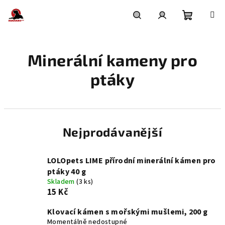
Přejít
na
obsah
Nákupní
Hledat
Přihlášení
Minerální kameny pro
košík
ptáky
Nejprodávanější
LOLOpets LIME přírodní minerální kámen pro
ptáky 40 g
Skladem
(3 ks)
15 Kč
Klovací kámen s mořskými mušlemi, 200 g
Momentálně nedostupné