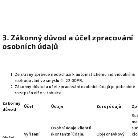
3. Zákonný důvod a účel zpracování
osobních údajů
Ze strany správce nedochází k automatickému individuálnímu
rozhodování ve smyslu čl. 22 GDPR.
Zákonný důvod a účel zpracování osobních údajů je pobrobně
rozepsán níže v tabulce:
Zákonný
Účel
Údaje
Zdroj údajů
Zp
důvod
Su
ma
Osobní údaje klientů
slu
Vyřízení
(kontantní údaje,
Objednávkový
cl