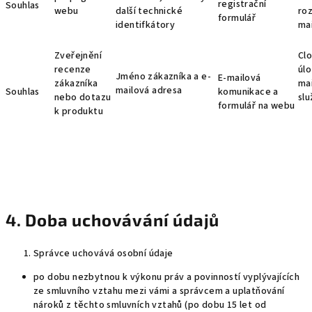
registrační
Souhlas
webu
další technické
roz
formulář
identifkátory
mai
Zveřejnění
Cl
recenze
úlo
Jméno zákazníka a e-
E-mailová
zákazníka
ma
mailová adresa
Souhlas
komunikace a
nebo dotazu
sl
formulář na webu
k produktu
4. Doba uchovávání údajů
Správce uchovává osobní údaje
po dobu nezbytnou k výkonu práv a povinností vyplývajících
ze smluvního vztahu mezi vámi a správcem a uplatňování
nároků z těchto smluvních vztahů (po dobu 15 let od