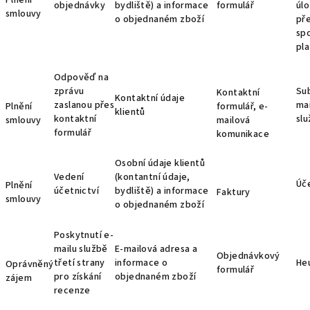
Plnění
objednávky
bydliště) a informace
formulář
úlo
smlouvy
o objednaném zboží
př
spo
pla
Odpověď na
zprávu
Su
Kontaktní
Kontaktní údaje
zaslanou přes
ma
Plnění
formulář, e-
klientů
kontaktní
sl
smlouvy
mailová
formulář
komunikace
Osobní údaje klientů
Vedení
(kontantní údaje,
Úče
Plnění
účetnictví
bydliště) a informace
Faktury
smlouvy
o objednaném zboží
Poskytnutí e-
mailu službě
E-mailová adresa a
Objednávkový
třetí strany
informace o
He
Oprávněný
formulář
pro získání
objednaném zboží
zájem
recenze