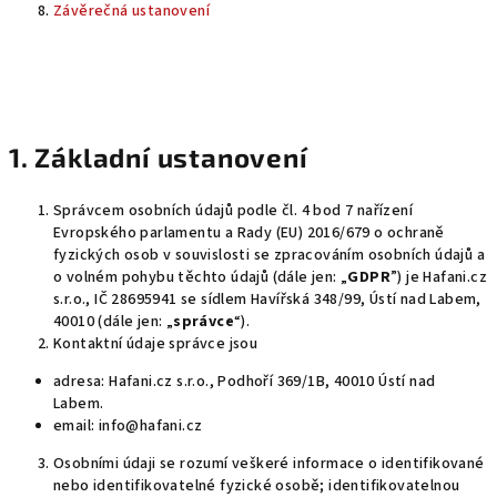
Závěrečná ustanovení
1. Základní ustanovení
Správcem osobních údajů podle čl. 4 bod 7 nařízení
Evropského parlamentu a Rady (EU) 2016/679 o ochraně
fyzických osob v souvislosti se zpracováním osobních údajů a
o volném pohybu těchto údajů (dále jen: „
GDPR
”) je Hafani.cz
s.r.o., IČ 28695941 se sídlem Havířská 348/99, Ústí nad Labem,
40010 (dále jen: „
správce
“).
Kontaktní údaje správce jsou
adresa: Hafani.cz s.r.o., Podhoří 369/1B, 40010 Ústí nad
Labem.
email: info@hafani.cz
Osobními údaji se rozumí veškeré informace o identifikované
nebo identifikovatelné fyzické osobě; identifikovatelnou