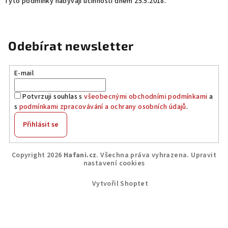
Tyto podmínky nabývají účinnosti dnem 25.5.2018.
Odebírat newsletter
E-mail
Potvrzuji souhlas s
všeobecnými obchodními podmínkami
a
s
podmínkami zpracovávání a ochrany osobních údajů
.
Přihlásit se
Z
Copyright 2026
Hafani.cz
. Všechna práva vyhrazena.
Upravit
á
nastavení cookies
p
Vytvořil Shoptet
a
t
í