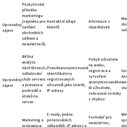
Poskytování
přímého
marketingu
Ma
(zejména pro
Kontaktní údaje
Informace z
slu
Oprávněný
zasílání
klientů
objednávek
su
zájem
obchodních
sdělení a
newsletterů)
Běžná
Pohyb uživatele
analýza
na webu,
návštěvnosti,
Pseudoanonymizované
registrace a
Go
odhalování
identifikátory
vytvoření
Ana
chyb serveru
registrovaných
Oprávněný
anonymizovaného
we
a prevence
uživatelů jako UserID,
zájem
ID uživatele,
sl
podvodů a
IP adresy
zobrazení stránky
útoků na
s chybou
server
E-maily, jména
We
Formulář pro
Marketing a
potenciálních
sp
newsletter,
propagace
zákazníků, IP adresy a
slu