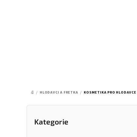
Přejít
na
obsah
/
HLODAVCI A FRETKA
/
KOSMETIKA PRO HLODAVCE
DOMŮ
P
o
Kategorie
Přeskočit
kategorie
s