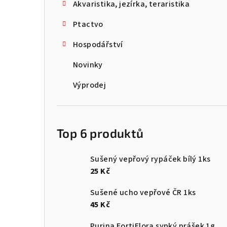
Akvaristika, jezírka, teraristika
Ptactvo
Hospodářství
Novinky
Výprodej
Top 6 produktů
Sušený vepřový rypáček bílý 1ks
25 Kč
Sušené ucho vepřové ČR 1ks
45 Kč
Purina FortiFlora sypký prášek 1g