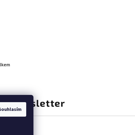
elkem
at newsletter
Souhlasím