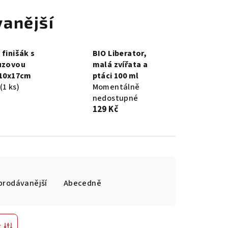
anější
 finišák s
BIO Liberator,
uzovou
malá zvířata a
 10x17cm
ptáci 100 ml
(1 ks)
Momentálně
nedostupné
129 Kč
prodávanější
Abecedně
r