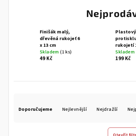
Nejprodáv
Finišák malý,
Plastový
dřevěná rukojeť 6
protiskl
x 13 cm
rukojetí
Skladem
(1 ks)
Skladem
49 Kč
199 Kč
Ř
Doporučujeme
Nejlevnější
Nejdražší
Nej
a
z
Otevřít filt