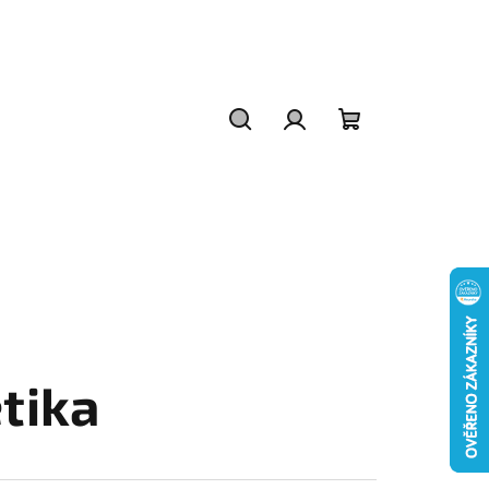
Hledat
Přihlášení
Nákupní
košík
tika