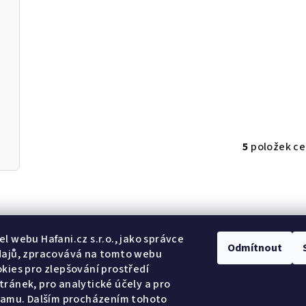
Detail
Do košíku
Kartáč je určený pro jemnou
péči o krycí srst i podsadu.
5
položek c
O
v
l
á
Odebír
d
l webu Hafani.cz s.r.o., jako správce
Odmítnout
a
dajů, zpracovává na tomto webu
c
kies pro zlepšování prostředí
E-mail
ránek, pro analytické účely a pro
í
lamu. Dalším procházením tohoto