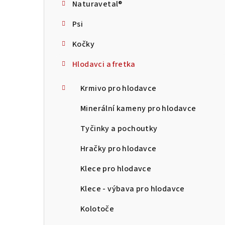
Naturavetal®
t
Psi
r
Kočky
a
Hlodavci a fretka
n
n
Krmivo pro hlodavce
í
Minerální kameny pro hlodavce
p
Tyčinky a pochoutky
a
Hračky pro hlodavce
n
Klece pro hlodavce
e
Klece - výbava pro hlodavce
l
Kolotoče