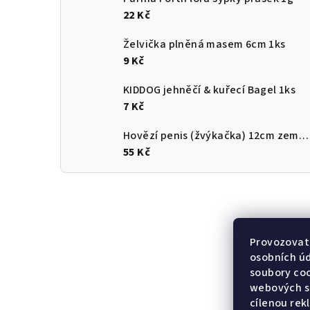
22 Kč
Želvička plněná masem 6cm 1ks
9 Kč
KIDDOG jehněčí & kuřecí Bagel 1ks
7 Kč
Hovězí penis (žvýkačka) 12cm země původu ČR
55 Kč
Provozovate
osobních ú
soubory coo
webových st
cílenou rek