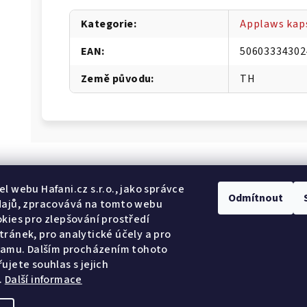
Kategorie
:
Applaws kaps
EAN
:
50603334302
Země původu
:
TH
Odebír
l webu Hafani.cz s.r.o., jako správce
Odmítnout
dajů, zpracovává na tomto webu
kies pro zlepšování prostředí
E-mail
ránek, pro analytické účely a pro
lamu. Dalším procházením tohoto
Potvrzuji so
ujete souhlas s jejich
.
Další informace
Přihlásit se