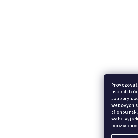
Provozovate
osobních ú
soubory coo
webových st
cílenou rek
webu vyjadř
používáním