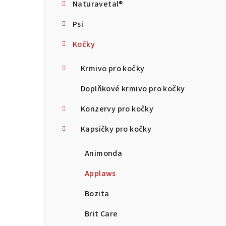
Naturavetal®
t
Psi
r
Kočky
a
n
Krmivo pro kočky
n
Doplňkové krmivo pro kočky
í
Konzervy pro kočky
p
Kapsičky pro kočky
a
Animonda
n
Applaws
e
Bozita
l
Brit Care