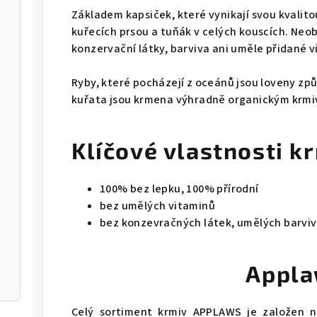
Základem kapsiček, které vynikají svou kvalito
kuřecích prsou a tuňák v celých kouscích. Ne
konzervační látky, barviva ani uměle přidané v
Ryby, které pocházejí z oceánů jsou loveny zp
kuřata jsou krmena výhradně organickým krmi
Klíčové vlastnosti k
100% bez lepku, 100% přírodní
bez umělých vitaminů
bez konzevračných látek, umělých barviv
Appl
Celý sortiment krmiv APPLAWS je založen na