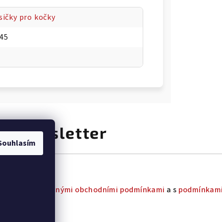
ičky pro kočky
45
at newsletter
Souhlasím
uhlas s
všeobecnými obchodními podmínkami
a s
podmínkami