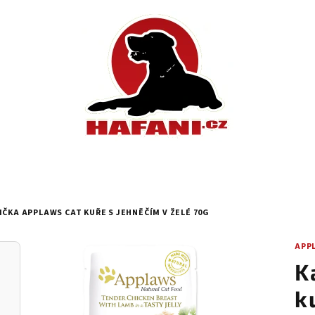
IČKA APPLAWS CAT KUŘE S JEHNĚČÍM V ŽELÉ 70G
APP
K
k