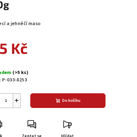
0g
ecí a jehněčí maso
5 Kč
ná
a:
ladem
(>5 ks)
:
P-033-8253
+
Do košíku
sk
Zeptat se
Hlídat