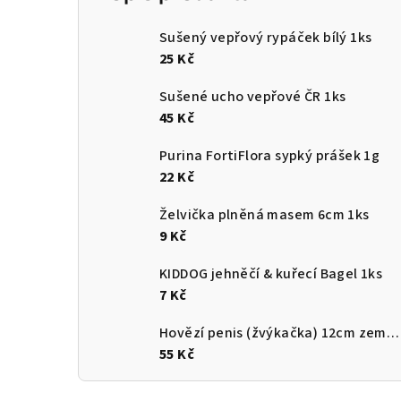
Sušený vepřový rypáček bílý 1ks
25 Kč
Sušené ucho vepřové ČR 1ks
45 Kč
Purina FortiFlora sypký prášek 1g
22 Kč
Želvička plněná masem 6cm 1ks
9 Kč
KIDDOG jehněčí & kuřecí Bagel 1ks
7 Kč
Hovězí penis (žvýkačka) 12cm země původu ČR
55 Kč