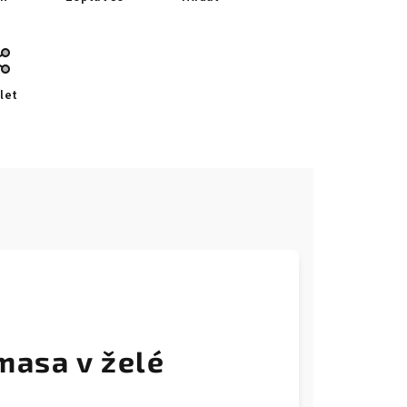
let
masa v želé