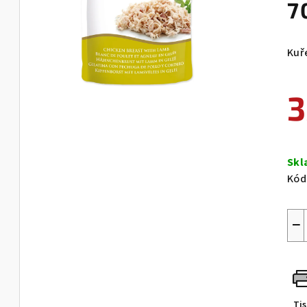
7
Kuř
3
Měr
cen
Sk
Kód
−
Ti