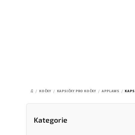
Přejít
na
obsah
/
KOČKY
/
KAPSIČKY PRO KOČKY
/
APPLAWS
/
KAPS
DOMŮ
P
o
Kategorie
Přeskočit
kategorie
s