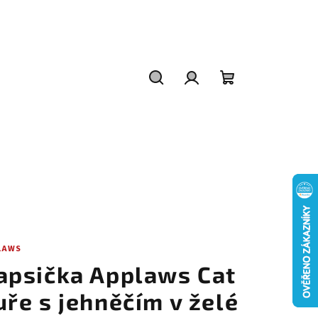
Hledat
Přihlášení
Nákupní
košík
LAWS
apsička Applaws Cat
uře s jehněčím v želé