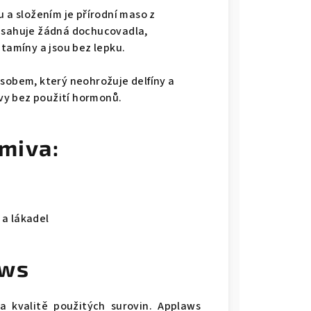
u a složením je přírodní maso z
obsahuje žádná dochucovadla,
itamíny a jsou bez lepku.
ůsobem, který neohrožuje delfíny a
vy bez použití hormonů.
rmiva:
 a lákadel
aws
 kvalitě použitých surovin. Applaws