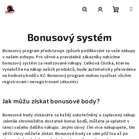
Přejít
na
obsah
Nákupní
Hledat
Přihlášení
Bonusový systém
košík
Bonusový program představuje způsob poděkování za vaše nákupy
v našem eshopu. Pro věrné a pravidelné zákazníky nabízíme
bonusový systém za realizované nákupy. Celková částka, kterou
vynaložíte na nákup našich produktů, bude automaticky převedena
na hodnotu bodů v Kč. Bonusový program mohou využívat všichni
registrovaní i neregistrovaní zákazníci.
Jak můžu získat bonusové body?
Bonusové body získáváte za každý uskutečněný a zaplacený nákup.
Jakmile shromáždíte dostatek bonus bodů, můžete je uplatnit v
rámci vašeho dalšího nákupu. Jinými slovy: čím více nakupujete, tím
větší slevy můžete získat. Bonusové body se vám přičtou až po