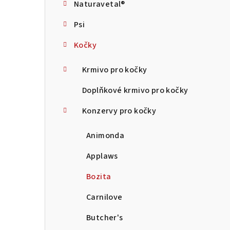
Naturavetal®
t
Psi
r
Kočky
a
n
Krmivo pro kočky
n
Doplňkové krmivo pro kočky
í
Konzervy pro kočky
p
Animonda
a
Applaws
n
Bozita
e
Carnilove
l
Butcher's