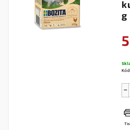
k
g
5
Měr
cen
Sk
Kód
−
Ti