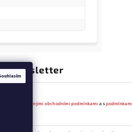
at newsletter
Souhlasím
uhlas s
všeobecnými obchodními podmínkami
a s
podmínkami