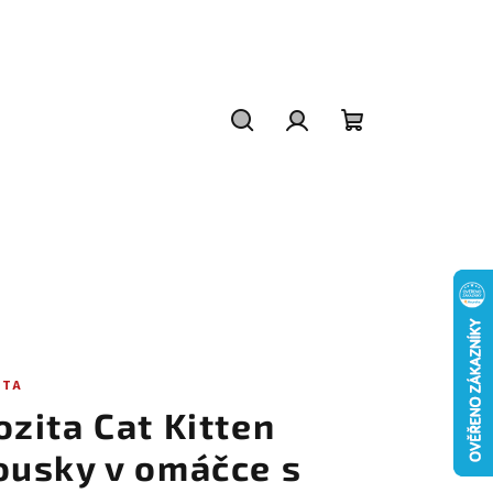
Hledat
Přihlášení
Nákupní
košík
ITA
ozita Cat Kitten
ousky v omáčce s