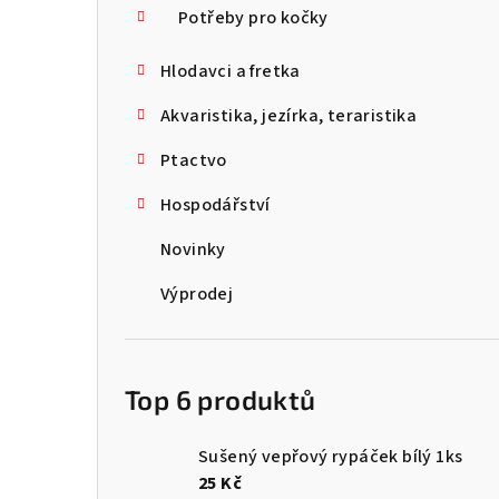
Potřeby pro kočky
Hlodavci a fretka
Akvaristika, jezírka, teraristika
Ptactvo
Hospodářství
Novinky
Výprodej
Top 6 produktů
Sušený vepřový rypáček bílý 1ks
25 Kč