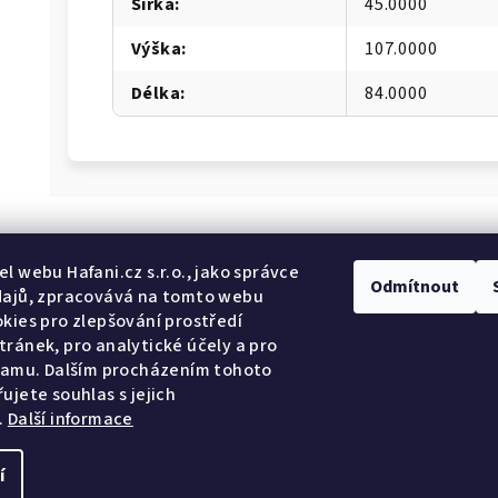
Šířka
:
45.0000
Výška
:
107.0000
Délka
:
84.0000
Odebír
l webu Hafani.cz s.r.o., jako správce
Odmítnout
dajů, zpracovává na tomto webu
kies pro zlepšování prostředí
E-mail
ránek, pro analytické účely a pro
lamu. Dalším procházením tohoto
Potvrzuji so
ujete souhlas s jejich
.
Další informace
Přihlásit se
í