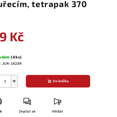
uřecím, tetrapak 370
9 Kč
ná
a:
ladem
(4 ks)
:
JUK-16284
+
Do košíku
sk
Zeptat se
Hlídat