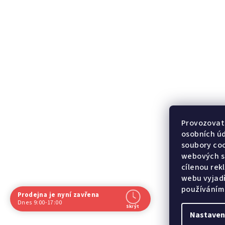
Provozovate
osobních ú
soubory coo
webových st
cílenou rek
webu vyjadř
používáním
Prodejna je nyní zavřena
Dnes 9:00-17:00
Skrýt
Nastaven
Navštivte nás osobně
Z