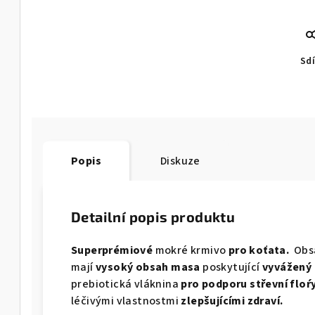
Sdí
Popis
Diskuze
Detailní popis produktu
Superprémiové
mokré krmivo
pro koťata.
Obs
mají
vysoký obsah masa
poskytující
vyvážený 
prebiotická vláknina
pro podporu střevní floŕy
léčivými vlastnostmi
zlepšujícími zdraví.