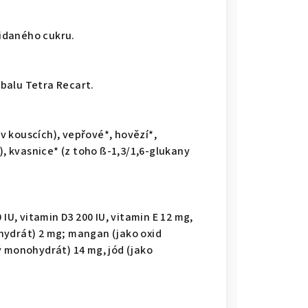
řidaného cukru.
balu Tetra Recart.
 v kouscích), vepřové*, hovězí*,
), kvasnice* (z toho ß-1,3/1,6-glukany
 IU, vitamin D3 200 IU, vitamin E 12 mg,
hydrát) 2 mg; mangan (jako oxid
ý monohydrát) 14 mg, jód (jako