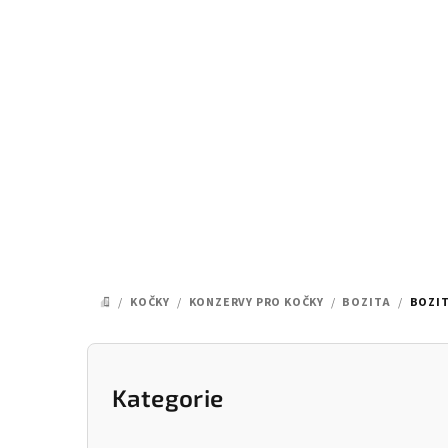
Přejít
na
obsah
/
KOČKY
/
KONZERVY PRO KOČKY
/
BOZITA
/
BOZIT
DOMŮ
P
o
Kategorie
Přeskočit
kategorie
s