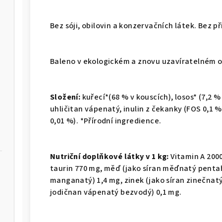
Bez sóji, obilovin a konzervačních látek. Bez p
Baleno v ekologickém a znovu uzavíratelném o
Složení:
kuřecí*(68 % v kouscích), losos* (7,2 %
uhličitan vápenatý, inulin z čekanky (FOS 0,1 %
0,01 %). *Přírodní ingredience.
Nutriční doplňkové látky v 1 kg:
Vitamin A 2000
taurin 770 mg, měď (jako síran měďnatý penta
manganatý) 1,4 mg, zinek (jako síran zinečnat
jodičnan vápenatý bezvodý) 0,1 mg.