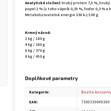
Analytické složení:
hrubý protein 7,5 %, hrubý 
popel 2 % (z toho vápník 0,35 %, fosfor 0,3 % a 
Metabolizovatelná energie 330 kJ/100 g.
Krmný návod:
2 kg / 180 g
4 kg / 280 g
6 kg / 370 g
8 kg / 450 g
Doplňkové parametry
Kategorie
:
Bozita konzervy
EAN
:
7300330049360