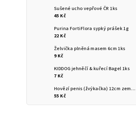
Sušené ucho vepřové ČR 1ks
45 Kč
Purina FortiFlora sypký prášek 1g
22 Kč
Želvička plněná masem 6cm 1ks
9 Kč
KIDDOG jehněčí & kuřecí Bagel 1ks
7 Kč
Hovězí penis (žvýkačka) 12cm země původu ČR
55 Kč