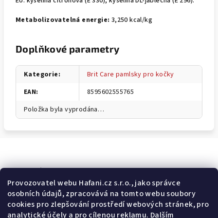
EU: kyselina citrónová (E 330), kyselina DL-jablečná (E 296).
Metabolizovatelná energie:
3,250 kcal/kg
Doplňkové parametry
Kategorie
:
Brit Care pamlsky pro kočky
EAN
:
8595602555765
Položka byla vyprodána…
Odebírat newsletter
Provozovatel webu Hafani.cz s.r.o., jako správce
osobních údajů, zpracovává na tomto webu soubory
E-mail
cookies pro zlepšování prostředí webových stránek, pro
analytické účely a pro cílenou reklamu. Dalším