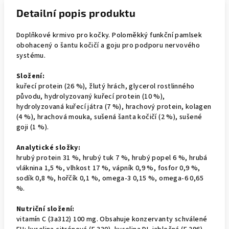
Detailní popis produktu
Doplňkové krmivo pro kočky. Poloměkký funkční pamlsek
obohacený o šantu kočičí a goju pro podporu nervového
systému.
Složení:
kuřecí protein (26 %), žlutý hrách, glycerol rostlinného
původu, hydrolyzovaný kuřecí protein (10 %),
hydrolyzovaná kuřecí játra (7 %), hrachový protein, kolagen
(4 %), hrachová mouka, sušená šanta kočičí (2 %), sušené
goji (1 %).
Analytické složky:
hrubý protein 31 %, hrubý tuk 7 %, hrubý popel 6 %, hrubá
vláknina 1,5 %, vlhkost 17 %, vápník 0,9 %, fosfor 0,9 %,
sodík 0,8 %, hořčík 0,1 %, omega-3 0,15 %, omega-6 0,65
%.
Nutriční složení:
vitamín C (3a312) 100 mg. Obsahuje konzervanty schválené