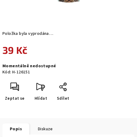
Položka byla vyprodána…
39 Kč
Měrná
Momentálně nedostupné
cena:
Kód:
H-126151
Zeptat se
Hlídat
Sdílet
Popis
Diskuze