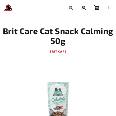
Přejít
na
obsah
Nákupní
Hledat
Přihlášení
Brit Care Cat Snack Calming
košík
50g
BRIT CARE