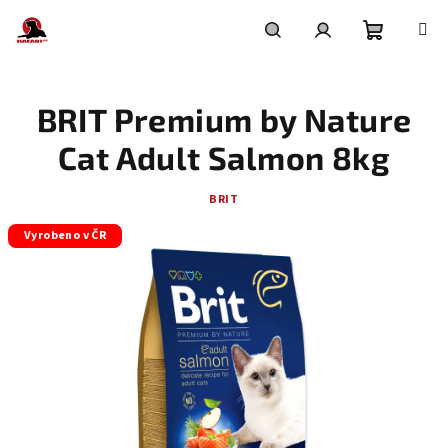
Přejít
na
obsah
Nákupní
Hledat
Přihlášení
BRIT Premium by Nature
košík
Cat Adult Salmon 8kg
BRIT
Vyrobeno v ČR