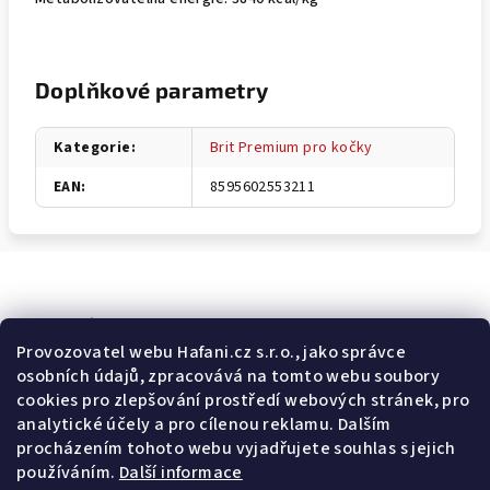
Doplňkové parametry
Kategorie
:
Brit Premium pro kočky
EAN
:
8595602553211
Odebírat newsletter
Provozovatel webu Hafani.cz s.r.o., jako správce
osobních údajů, zpracovává na tomto webu soubory
E-mail
cookies pro zlepšování prostředí webových stránek, pro
analytické účely a pro cílenou reklamu. Dalším
Potvrzuji souhlas s
všeobecnými obchodními podmínkami
a
procházením tohoto webu vyjadřujete souhlas s jejich
s
podmínkami zpracovávání a ochrany osobních údajů
.
používáním.
Další informace