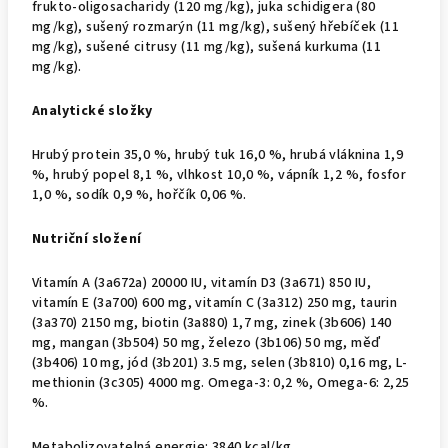
frukto-oligosacharidy (120 mg/kg), juka schidigera (80
mg/kg), sušený rozmarýn (11 mg/kg), sušený hřebíček (11
mg/kg), sušené citrusy (11 mg/kg), sušená kurkuma (11
mg/kg).
Analytické složky
Hrubý protein 35,0 %, hrubý tuk 16,0 %, hrubá vláknina 1,9
%, hrubý popel 8,1 %, vlhkost 10,0 %, vápník 1,2 %, fosfor
1,0 %, sodík 0,9 %, hořčík 0,06 %.
Nutriční složení
Vitamín A (3a672a) 20000 IU, vitamín D3 (3a671) 850 IU,
vitamín E (3a700) 600 mg, vitamín C (3a312) 250 mg, taurin
(3a370) 2150 mg, biotin (3a880) 1,7 mg, zinek (3b606) 140
mg, mangan (3b504) 50 mg, železo (3b106) 50 mg, měď
(3b406) 10 mg, jód (3b201) 3.5 mg, selen (3b810) 0,16 mg, L-
methionin (3c305) 4000 mg. Omega-3: 0,2 %, Omega-6: 2,25
%.
Metabolizovatelná energie: 3840 kcal/kg