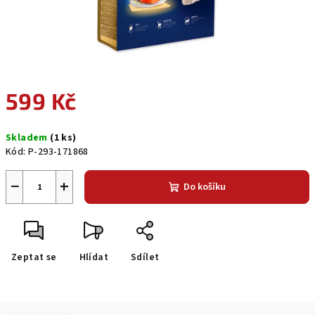
599 Kč
Měrná
Skladem
(1 ks)
cena:
Kód:
P-293-171868
−
+
Do košíku
Zeptat se
Hlídat
Sdílet