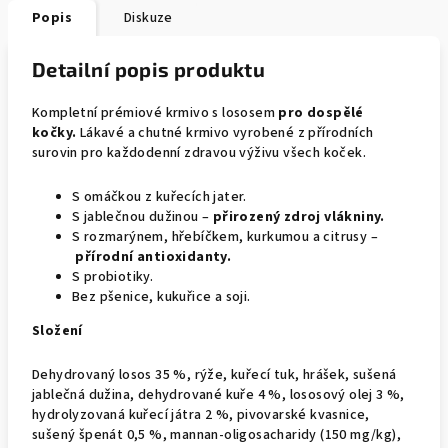
Popis
Diskuze
Detailní popis produktu
Kompletní prémiové krmivo s lososem
pro dospělé
kočky.
Lákavé a chutné krmivo vyrobené z přírodních
surovin pro každodenní zdravou výživu všech koček.
S omáčkou z kuřecích jater.
S jablečnou dužinou –
přirozený zdroj vlákniny.
S rozmarýnem, hřebíčkem, kurkumou a citrusy –
přírodní antioxidanty.
S probiotiky.
Bez pšenice, kukuřice a soji.
Složení
Dehydrovaný losos 35 %, rýže, kuřecí tuk, hrášek, sušená
jablečná dužina, dehydrované kuře 4 %, lososový olej 3 %,
hydrolyzovaná kuřecí játra 2 %, pivovarské kvasnice,
sušený špenát 0,5 %, mannan-oligosacharidy (150 mg/kg),