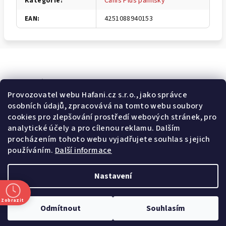
Kategorie
:
Canis Plus pamlsky
EAN
:
4251088940153
Odebírat newsletter
Provozovatel webu Hafani.cz s.r.o., jako správce
osobních údajů, zpracovává na tomto webu soubory
E-mail
cookies pro zlepšování prostředí webových stránek, pro
analytické účely a pro cílenou reklamu. Dalším
Potvrzuji souhlas s
všeobecnými obchodními podmínkami
a
procházením tohoto webu vyjadřujete souhlas s jejich
s
podmínkami zpracovávání a ochrany osobních údajů
.
používáním.
Další informace
Přihlásit se
Nastavení
Z
Copyright 2026
Hafani.cz
. Všechna práva vyhrazena.
Upravit
á
nastavení cookies
Zobrazit
Odmítnout
Souhlasím
p
Vytvořil Shoptet