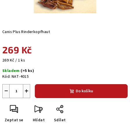
Canis Plus Rinderkopfhaut
269 Kč
Měrná
269 Kč / 1 ks
cena:
Skladem
(>5 ks)
Kód:
NAT-4015
−
+
Do košíku
Zeptat se
Hlídat
Sdílet