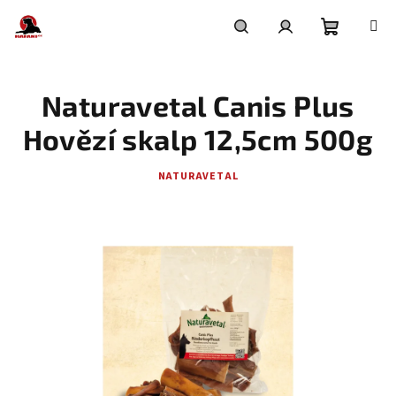
Přejít
na
obsah
Nákupní
Hledat
Přihlášení
Naturavetal Canis Plus
košík
Hovězí skalp 12,5cm 500g
NATURAVETAL