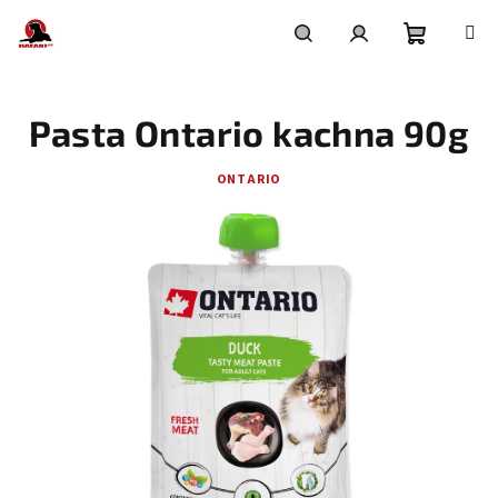
Přejít
na
obsah
Nákupní
Hledat
Přihlášení
Pasta Ontario kachna 90g
košík
ONTARIO