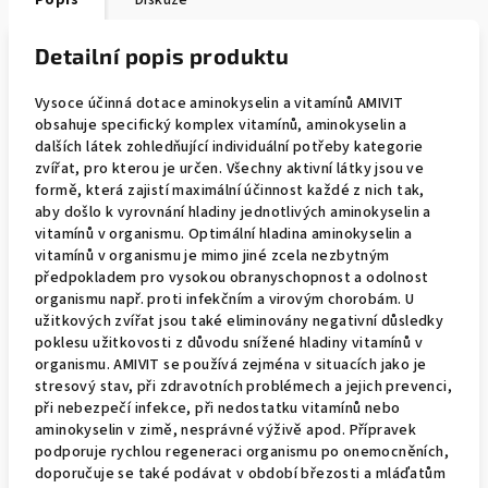
Popis
Diskuze
Detailní popis produktu
Vysoce účinná dotace aminokyselin a vitamínů AMIVIT
obsahuje specifický komplex vitamínů, aminokyselin a
dalších látek zohledňující individuální potřeby kategorie
zvířat, pro kterou je určen. Všechny aktivní látky jsou ve
formě, která zajistí maximální účinnost každé z nich tak,
aby došlo k vyrovnání hladiny jednotlivých aminokyselin a
vitamínů v organismu. Optimální hladina aminokyselin a
vitamínů v organismu je mimo jiné zcela nezbytným
předpokladem pro vysokou obranyschopnost a odolnost
organismu např. proti infekčním a virovým chorobám. U
užitkových zvířat jsou také eliminovány negativní důsledky
poklesu užitkovosti z důvodu snížené hladiny vitamínů v
organismu. AMIVIT se používá zejména v situacích jako je
stresový stav, při zdravotních problémech a jejich prevenci,
při nebezpečí infekce, při nedostatku vitamínů nebo
aminokyselin v zimě, nesprávné výživě apod. Přípravek
podporuje rychlou regeneraci organismu po onemocněních,
doporučuje se také podávat v období březosti a mláďatům