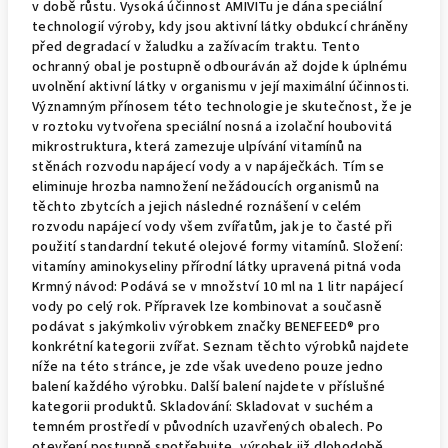
v době růstu. Vysoká účinnost AMIVITu je dána speciální
technologií výroby, kdy jsou aktivní látky obdukcí chráněny
před degradací v žaludku a zažívacím traktu. Tento
ochranný obal je postupně odbouráván až dojde k úplnému
uvolnění aktivní látky v organismu v její maximální účinnosti.
Významným přínosem této technologie je skutečnost, že je
v roztoku vytvořena speciální nosná a izolační houbovitá
mikrostruktura, která zamezuje ulpívání vitamínů na
stěnách rozvodu napájecí vody a v napáječkách. Tím se
eliminuje hrozba namnožení nežádoucích organismů na
těchto zbytcích a jejich následné roznášení v celém
rozvodu napájecí vody všem zvířatům, jak je to časté při
použití standardní tekuté olejové formy vitamínů. Složení:
vitamíny aminokyseliny přírodní látky upravená pitná voda
Krmný návod: Podává se v množství 10 ml na 1 litr napájecí
vody po celý rok. Přípravek lze kombinovat a současně
podávat s jakýmkoliv výrobkem značky BENEFEED® pro
konkrétní kategorii zvířat. Seznam těchto výrobků najdete
níže na této stránce, je zde však uvedeno pouze jedno
balení každého výrobku. Další balení najdete v příslušné
kategorii produktů. Skladování: Skladovat v suchém a
temném prostředí v původních uzavřených obalech. Po
otevření postupně spotřebujte, výrobek již dlohodobě