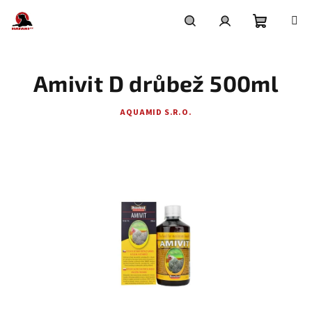
Přejít
na
obsah
Nákupní
Hledat
Přihlášení
Amivit D drůbež 500ml
košík
AQUAMID S.R.O.