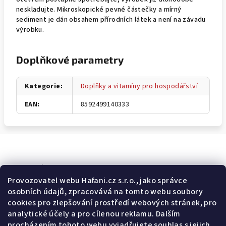
neskladujte. Mikroskopické pevné částečky a mírný
sediment je dán obsahem přírodních látek a není na závadu
výrobku.
Doplňkové parametry
Kategorie
:
Doplňky a vitamíny pro hospodářství
EAN
:
8592499140333
Odebírat newsletter
Provozovatel webu Hafani.cz s.r.o., jako správce
osobních údajů, zpracovává na tomto webu soubory
E-mail
cookies pro zlepšování prostředí webových stránek, pro
analytické účely a pro cílenou reklamu. Dalším
Potvrzuji souhlas s
všeobecnými obchodními podmínkami
a
procházením tohoto webu vyjadřujete souhlas s jejich