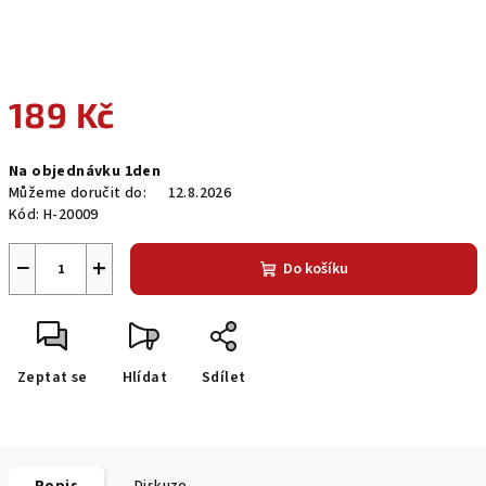
189 Kč
Měrná
Na objednávku 1den
cena:
Můžeme doručit do:
12.8.2026
Kód:
H-20009
−
+
Do košíku
Zeptat se
Hlídat
Sdílet