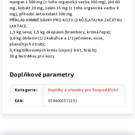
mangan 1 500 mg (z toho organická vazba 300 mg), jód 60
mg, kobalt 20 mg, selen 15 mg (z toho organická vazba 4
mg), přírodní antioxidant 300 mg.
PŘÍKLAD KRMNÉ DÁVKY PRO KOZU (2 KŮZLATA) NA ZAČÁTKU
LAKTACE:
1,5 kg sena; 1,5 kg okopanin (brambory, krmná řepa);
0,6 kg obilovin (1/2 kukuřice a 1/2 ječmene, ovsa,
pšeničných otrub);
0,4 kg bílkovinných krmiv (sojový šrot, hrách);
30 g NutriMixu pro kozy
Doplňkové parametry
Kategorie
:
Doplňky a vitamíny pro hospodářství
EAN
:
8594005573192