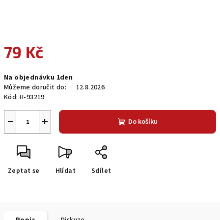
79 Kč
Měrná
Na objednávku 1den
cena:
Můžeme doručit do:
12.8.2026
Kód:
H-93219
−
+
Do košíku
Zeptat se
Hlídat
Sdílet