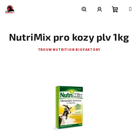
Přejít
na
obsah
Nákupní
Hledat
Přihlášení
NutriMix pro kozy plv 1kg
košík
TROUW NUTRITION BIOFAKTORY