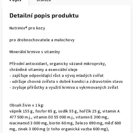
Popis
Diskuze
Detailní popis produktu
Nutrimix® pro kozy
pro drobnochovatele a malochovy
Minerální krmivo s vitamíny
Přírodní antioxidant, organicky vázané mikroprvky,
chráněné vitaminy a esenciální oleje
- zajišťuje odpovídající růst a vývoj mladých zvířat
- udržuje chovná zvířata v dobré kondici a zdravotním stavu
- zvyšuje přírůstky a využití krmiva u vykrmovaných zvířat
Obsah živin v 1 kg:
vápník 155 g, fosfor 65 g, sodík 55 g, hořčík 25 g, vitamin A
477 500 m.j., vitamin D3 55 000 m.j., vitamin E 300 mg,
niacinamid 3 000 mg, biotin 60 mg, železo 690 mg, měď 600
mg, zinek 3 000 mg (z toho organická vazba 600 mg),