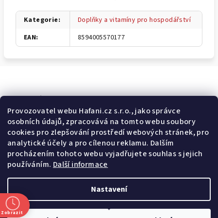
Kategorie
:
Doplňky a vitamíny pro hospodářství
EAN
:
8594005570177
Odebírat newsletter
Provozovatel webu Hafani.cz s.r.o., jako správce
osobních údajů, zpracovává na tomto webu soubory
E-mail
cookies pro zlepšování prostředí webových stránek, pro
analytické účely a pro cílenou reklamu. Dalším
Potvrzuji souhlas s
všeobecnými obchodními podmínkami
a
procházením tohoto webu vyjadřujete souhlas s jejich
s
podmínkami zpracovávání a ochrany osobních údajů
.
používáním.
Další informace
Přihlásit se
Nastavení
Z
Copyright 2026
Hafani.cz
. Všechna práva vyhrazena.
Upravit
á
nastavení cookies
Zobrazit