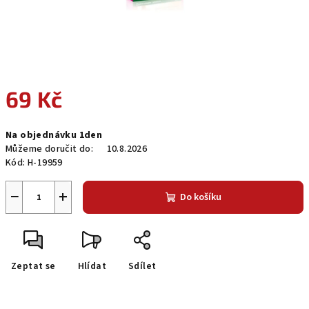
69 Kč
Měrná
Na objednávku 1den
cena:
Můžeme doručit do:
10.8.2026
Kód:
H-19959
−
+
Do košíku
Zeptat se
Hlídat
Sdílet