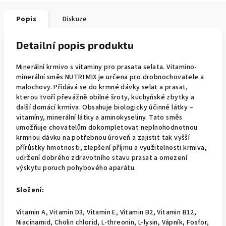
Popis
Diskuze
Detailní popis produktu
Minerální krmivo s vitaminy pro prasata selata.
Vitamino-
minerální směs NUTRI MIX je určena pro drobnochovatele a
malochovy. Přidává se do krmné dávky selat a prasat,
kterou tvoří převážně obilné šroty, kuchyňské zbytky a
další domácí krmiva. Obsahuje biologicky účinné látky –
vitamíny, minerální látky a aminokyseliny. Tato směs
umožňuje chovatelům dokompletovat neplnohodnotnou
krmnou dávku na potřebnou úroveň a zajistit tak vyšší
přírůstky hmotnosti, zlepšení příjmu a využitelnosti krmiva,
udržení dobrého zdravotního stavu prasat a omezení
výskytu poruch pohybového aparátu.
Složení:
Vitamin A, Vitamin D3, Vitamin E, Vitamin B2, Vitamin B12,
Niacinamid, Cholin chlorid, L-threonin, L-lysin, Vápník, Fosfor,