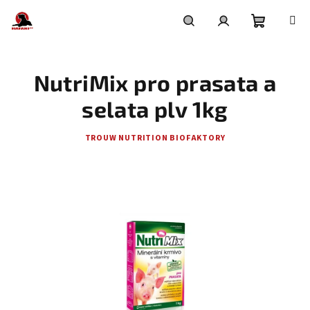
Přejít
na
obsah
Nákupní
Hledat
Přihlášení
NutriMix pro prasata a
košík
selata plv 1kg
TROUW NUTRITION BIOFAKTORY