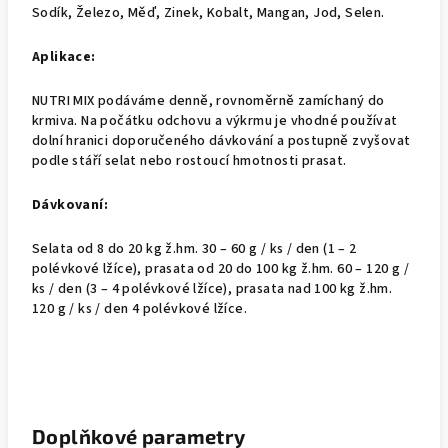
Sodík, Železo, Měď, Zinek, Kobalt, Mangan, Jod, Selen.
Aplikace:
NUTRI MIX podáváme denně, rovnoměrně zamíchaný do
krmiva. Na počátku odchovu a výkrmu je vhodné používat
dolní hranici doporučeného dávkování a postupně zvyšovat
podle stáří selat nebo rostoucí hmotnosti prasat.
Dávkovaní:
Selata od 8 do 20 kg ž.hm. 30 – 60 g / ks / den (1 – 2
polévkové lžíce), prasata od 20 do 100 kg ž.hm. 60 – 120 g /
ks / den (3 – 4 polévkové lžíce), prasata nad 100 kg ž.hm.
120 g / ks / den 4 polévkové lžíce.
Doplňkové parametry