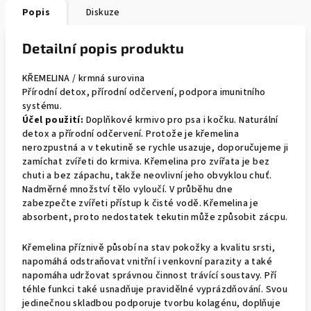
Popis
Diskuze
Detailní popis produktu
KŘEMELINA / krmná surovina
Přírodní detox, přírodní odčervení, podpora imunitního
systému.
Účel použití:
Doplňkové krmivo pro psa i kočku. Naturální
detox a přírodní odčervení. Protože je křemelina
nerozpustná a v tekutině se rychle usazuje, doporučujeme ji
zamíchat zvířeti do krmiva. Křemelina pro zvířata je bez
chuti a bez zápachu, takže neovlivní jeho obvyklou chuť.
Nadměrné množství tělo vyloučí. V průběhu dne
zabezpečte zvířeti přístup k čisté vodě. Křemelina je
absorbent, proto nedostatek tekutin může způsobit zácpu.
Křemelina příznivě působí na stav pokožky a kvalitu srsti,
napomáhá odstraňovat vnitřní i venkovní parazity a také
napomáha udržovat správnou činnost trávící soustavy. Pří
téhle funkci také usnadňuje pravidělné vyprázdňování. Svou
jedinečnou skladbou podporuje tvorbu kolagénu, doplňuje