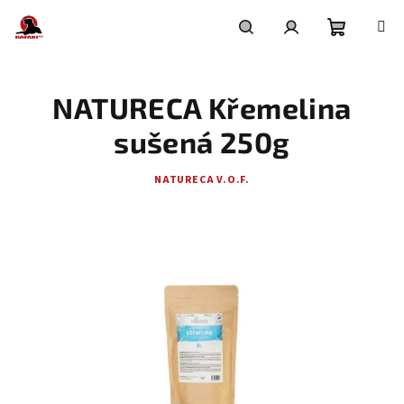
Přejít
na
obsah
Nákupní
Hledat
Přihlášení
NATURECA Křemelina
košík
sušená 250g
NATURECA V.O.F.