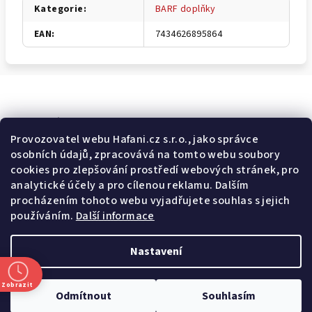
Kategorie
:
BARF doplňky
EAN
:
7434626895864
Odebírat newsletter
Provozovatel webu Hafani.cz s.r.o., jako správce
osobních údajů, zpracovává na tomto webu soubory
E-mail
cookies pro zlepšování prostředí webových stránek, pro
analytické účely a pro cílenou reklamu. Dalším
Potvrzuji souhlas s
všeobecnými obchodními podmínkami
a
procházením tohoto webu vyjadřujete souhlas s jejich
s
podmínkami zpracovávání a ochrany osobních údajů
.
používáním.
Další informace
Přihlásit se
Nastavení
Z
Copyright 2026
Hafani.cz
. Všechna práva vyhrazena.
Upravit
á
nastavení cookies
Zobrazit
Odmítnout
Souhlasím
p