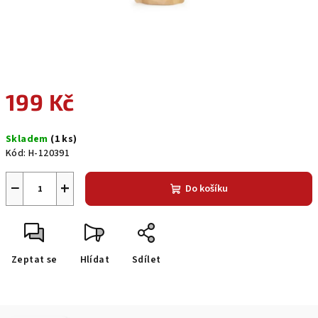
199 Kč
Měrná
Skladem
(1 ks)
cena:
Kód:
H-120391
−
+
Do košíku
Zeptat se
Hlídat
Sdílet