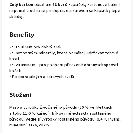
Celý karton
obsahuje
28 kusů
kapsiček, kartonové balení
napomáhá ochraně při dopravě a zároveň se kapsičky lépe
skladují.
Benefity
• S taurinem pro dobrý zrak
• S nezbytnými minerály, které pomáhají udržovat zdravé
kosti
• S vitamínem E pro podporu přirozené obranyschopnosti
koček
• Podpora silných a zdravých svalů
Složení
Maso a výrobky živočišného původu (80 % ve filetkách,
z toho 11,6 % kuřecí), bílkovinné extrakty rostlinného
původu, vedlejší výrobky rostlinného původu (0,4 % inulin),
minerální látky, cukry.