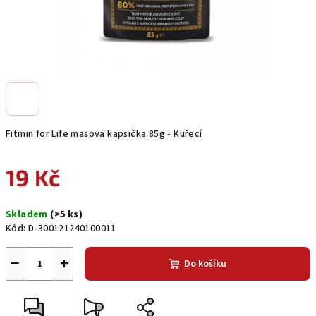
Fitmin for Life masová kapsička 85g - Kuřecí
19 Kč
Měrná
Skladem
(>5 ks)
cena:
Kód:
D-300121240100011
−
+
Do košíku