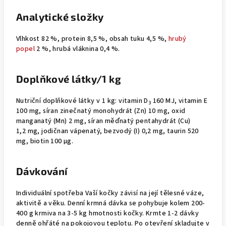
Analytické složky
Vlhkost 82 %, protein 8,5 %, obsah tuku 4,5 %,
hrubý
popel
2 %, hrubá vláknina 0,4 %.
Doplňkové látky/1 kg
Nutriční doplňkové látky v 1 kg: vitamin D
160 MJ, vitamin E
3
100 mg, síran zinečnatý monohydrát (Zn) 10 mg, oxid
manganatý (Mn) 2 mg, síran měďnatý pentahydrát (Cu)
1,2 mg, jodičnan vápenatý, bezvodý (I) 0,2 mg, taurin 520
mg, biotin 100 μg.
Dávkování
Individuální spotřeba Vaší kočky závisí na její tělesné váze,
aktivitě a věku. Denní krmná dávka se pohybuje kolem 200-
400 g krmiva na 3-5 kg hmotnosti kočky. Krmte 1-2 dávky
denně ohřáté na pokojovou teplotu. Po otevření skladujte v