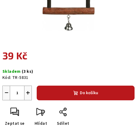
39 Kč
Měrná
Skladem
(3 ks)
cena:
Kód:
TR-5831
−
+
Do košíku
Zeptat se
Hlídat
Sdílet