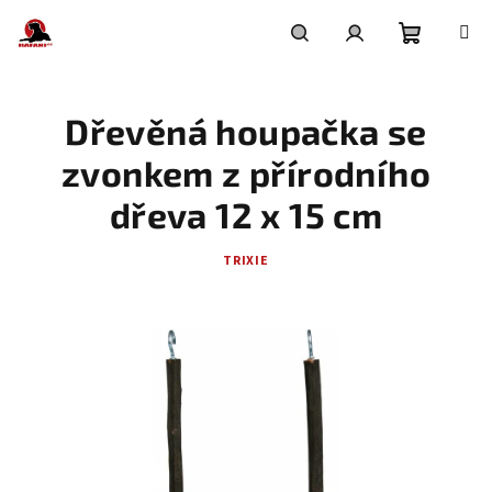
Přejít
na
obsah
Nákupní
Hledat
Přihlášení
Dřevěná houpačka se
košík
zvonkem z přírodního
dřeva 12 x 15 cm
TRIXIE