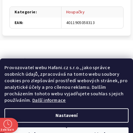
Kategorie
:
Houpačky
EAN
:
4011905058313
Odebírat newsletter
Provozovatel webu Hafani.cz s.r.o., jako správce
osobních údajů, zpracovává na tomto webu soubory
E-mail
cookies pro zlepšování prostředí webových stránek, pro
analytické účely a pro cílenou reklamu. Dalším
Potvrzuji souhlas s
všeobecnými obchodními podmínkami
a
procházením tohoto webu vyjadřujete souhlas s jejich
s
podmínkami zpracovávání a ochrany osobních údajů
.
používáním.
Další informace
Přihlásit se
Nastavení
Z
Copyright 2026
Hafani.cz
. Všechna práva vyhrazena.
Upravit
á
nastavení cookies
Zobrazit