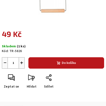
49 Kč
Měrná
Skladem
(1 ks)
cena:
Kód:
TR-5826
−
+
Do košíku
Zeptat se
Hlídat
Sdílet