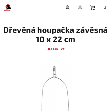
Přejít
na
obsah
Nákupní
Hledat
Přihlášení
Dřevěná houpačka závěsná
košík
10 x 22 cm
- HAFANI.CZ