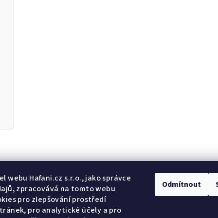
y
v
ý
p
i
s
u
Odebír
l webu Hafani.cz s.r.o., jako správce
Odmítnout
dajů, zpracovává na tomto webu
kies pro zlepšování prostředí
E-mail
ránek, pro analytické účely a pro