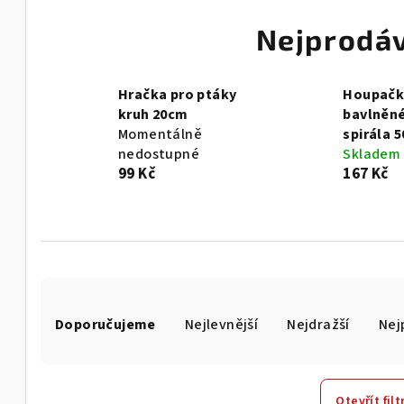
Nejprodáv
Hračka pro ptáky
Houpačk
kruh 20cm
bavlněné
Momentálně
spirála 
nedostupné
Skladem
99 Kč
167 Kč
Ř
Doporučujeme
Nejlevnější
Nejdražší
Nej
a
z
Otevřít filt