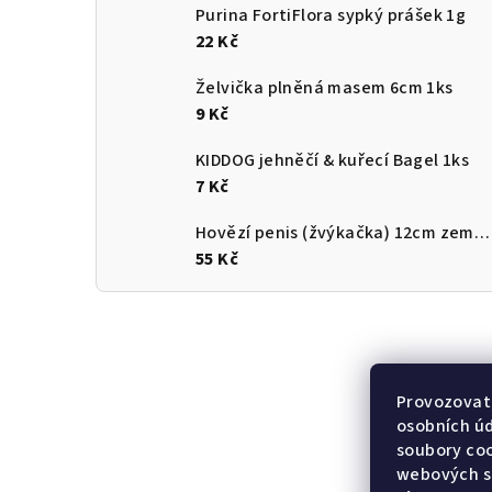
Purina FortiFlora sypký prášek 1g
22 Kč
Želvička plněná masem 6cm 1ks
9 Kč
KIDDOG jehněčí & kuřecí Bagel 1ks
7 Kč
Hovězí penis (žvýkačka) 12cm země původu ČR
55 Kč
Provozovate
osobních ú
soubory coo
webových st