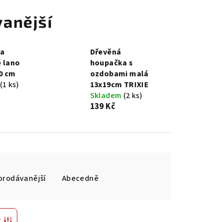
anější
a
Dřevěná
 lano
houpačka s
50 cm
ozdobami malá
(1 ks)
13x19cm TRIXIE
Skladem
(2 ks)
139 Kč
prodávanější
Abecedně
r