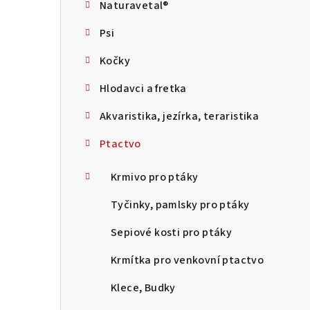
Naturavetal®
t
Psi
r
Kočky
a
Hlodavci a fretka
n
Akvaristika, jezírka, teraristika
n
Ptactvo
í
p
Krmivo pro ptáky
a
Tyčinky, pamlsky pro ptáky
n
Sepiové kosti pro ptáky
e
Krmítka pro venkovní ptactvo
l
Klece, Budky