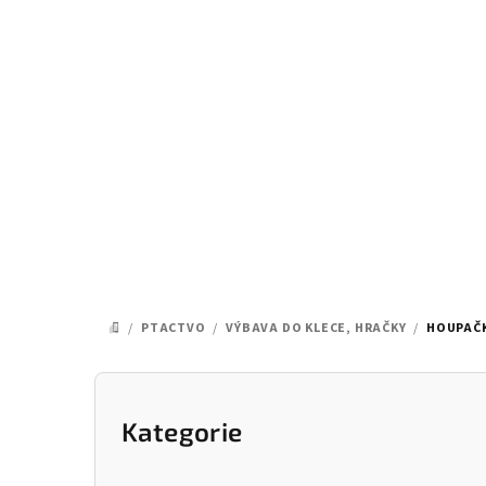
Přejít
na
obsah
/
PTACTVO
/
VÝBAVA DO KLECE, HRAČKY
/
HOUPAČ
DOMŮ
P
o
Kategorie
Přeskočit
kategorie
s