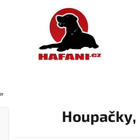
KY
Houpačky
,