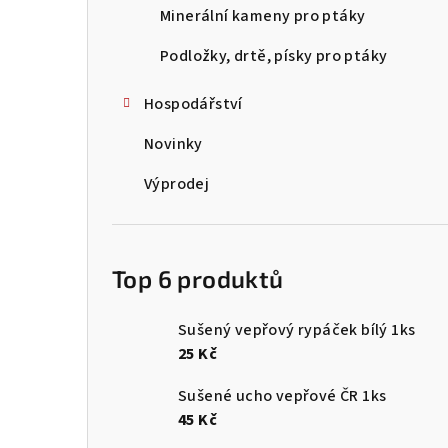
Minerální kameny pro ptáky
Podložky, drtě, písky pro ptáky
Hospodářství
Novinky
Výprodej
Top 6 produktů
Sušený vepřový rypáček bílý 1ks
25 Kč
Sušené ucho vepřové ČR 1ks
45 Kč