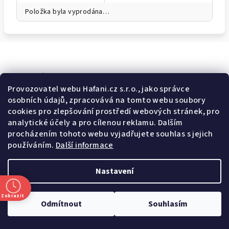
Položka byla vyprodána…
Odebírat newsletter
Provozovatel webu Hafani.cz s.r.o., jako správce
osobních údajů, zpracovává na tomto webu soubory
E-mail
cookies pro zlepšování prostředí webových stránek, pro
analytické účely a pro cílenou reklamu. Dalším
Potvrzuji souhlas s
všeobecnými obchodními podmínkami
a
procházením tohoto webu vyjadřujete souhlas s jejich
s
podmínkami zpracovávání a ochrany osobních údajů
.
používáním.
Další informace
Přihlásit se
Nastavení
Z
Copyright 2026
Hafani.cz
. Všechna práva vyhrazena.
Upravit
á
nastavení cookies
Zobrazit
Odmítnout
Souhlasím
p
Vytvořil Shoptet
a