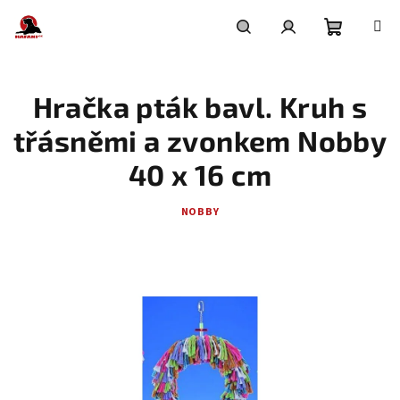
Přejít
na
obsah
Nákupní
Hledat
Přihlášení
Hračka pták bavl. Kruh s
košík
třásněmi a zvonkem Nobby
40 x 16 cm
NOBBY