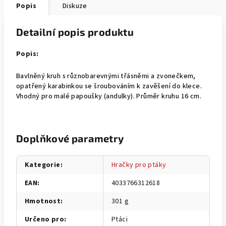
Popis
Diskuze
Detailní popis produktu
Popis:
Bavlněný kruh s různobarevnými třásněmi a zvonečkem,
opatřený karabinkou se šroubováním k zavěšení do klece.
Vhodný pro malé papoušky (andulky). Průměr kruhu 16 cm.
Doplňkové parametry
Kategorie
:
Hračky pro ptáky
EAN
:
4033766312618
Hmotnost
:
301 g
Určeno pro
:
Ptáci