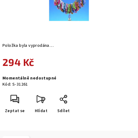
Položka byla vyprodána…
294 Kč
Měrná
Momentálně nedostupné
cena:
Kód:
S-31261
Zeptat se
Hlídat
Sdílet