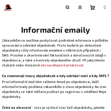
Přejít
na
obsah
Nákupní
Hledat
Přihlášení
Informační emaily
košík
Zákazníkům se snažíme poskytovat podrobné informace o průběhu
zpracování a odeslání objednávek. Proto budete po dokončení
objednávky vždy informováni emailem v některých případech i
SMS. Prosíme o zkontrolování fakturačních a doručovacích údajů v
objednávce, a také o kontrolu objednaného zboží. Při jakýchkoliv
chybách nebo dotazech
nás neváhejte kontaktovat.
Co znamenají stavy objednávek a kdy odchází mail a kdy SMS ?
První informační mail Vám zašleme ihned po objednávce, další
informační maily posíláme zákazníkům o stavu objednávky. Na stav
objednávky se také můžete podívat po registraci v oddělení Moje
objednávky.
Čeká na uhrazení
- toto je výchozí stav Vaší objednávky, jakmile