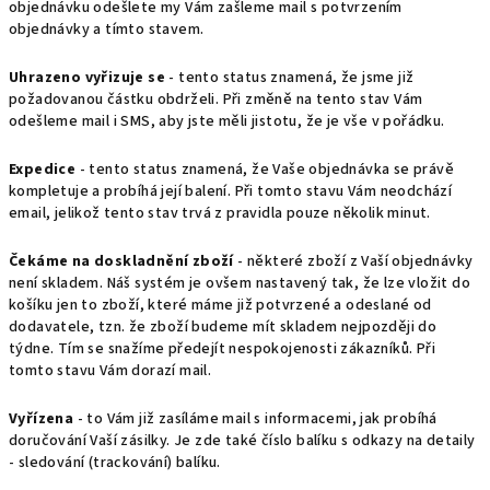
objednávku odešlete my Vám zašleme mail s potvrzením
objednávky a tímto stavem.
Uhrazeno vyřizuje se
- tento status znamená, že jsme již
požadovanou částku obdrželi. Při změně na tento stav Vám
odešleme mail i SMS, aby jste měli jistotu, že je vše v pořádku.
Expedice
- tento status znamená, že Vaše objednávka se právě
kompletuje a probíhá její balení. Při tomto stavu Vám neodchází
email, jelikož tento stav trvá z pravidla pouze několik minut.
Čekáme na doskladnění zboží
- některé zboží z Vaší objednávky
není skladem. Náš systém je ovšem nastavený tak, že lze vložit do
košíku jen to zboží, které máme již potvrzené a odeslané od
dodavatele, tzn. že zboží budeme mít skladem nejpozději do
týdne. Tím se snažíme předejít nespokojenosti zákazníků. Při
tomto stavu Vám dorazí mail.
Vyřízena
- to Vám již zasíláme mail s informacemi, jak probíhá
doručování Vaší zásilky. Je zde také číslo balíku s odkazy na detaily
- sledování (trackování) balíku.