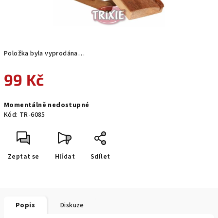
Položka byla vyprodána…
99 Kč
Měrná
Momentálně nedostupné
cena:
Kód:
TR-6085
Zeptat se
Hlídat
Sdílet
Popis
Diskuze