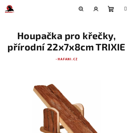
Přejít
na
obsah
Nákupní
Hledat
Přihlášení
Houpačka pro křečky,
košík
přírodní 22x7x8cm TRIXIE
- HAFANI.CZ