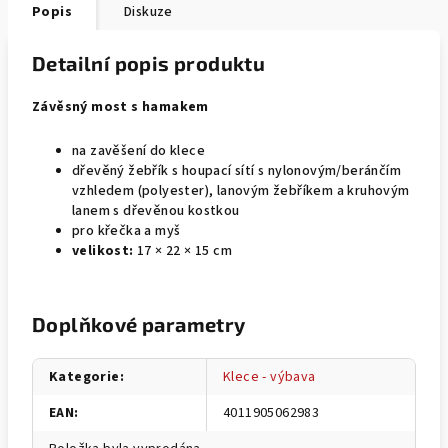
Popis
Diskuze
Detailní popis produktu
Závěsný most s hamakem
na zavěšení do klece
dřevěný žebřík s houpací sítí s nylonovým/beránčím
vzhledem (polyester), lanovým žebříkem a kruhovým
lanem s dřevěnou kostkou
pro křečka a myš
velikost:
17 × 22 × 15 cm
Doplňkové parametry
Kategorie
:
Klece - výbava
EAN
:
4011905062983