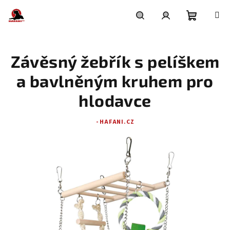
Přejít
na
obsah
Nákupní
Hledat
Přihlášení
Závěsný žebřík s pelíškem
košík
a bavlněným kruhem pro
hlodavce
- HAFANI.CZ