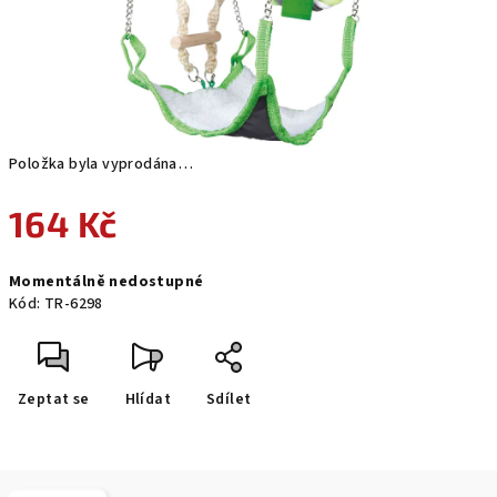
Položka byla vyprodána…
164 Kč
Měrná
Momentálně nedostupné
cena:
Kód:
TR-6298
Zeptat se
Hlídat
Sdílet