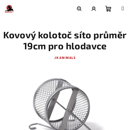
Přejít
na
obsah
Nákupní
Hledat
Přihlášení
Kovový kolotoč síto průměr
košík
19cm pro hlodavce
JK ANIMALS