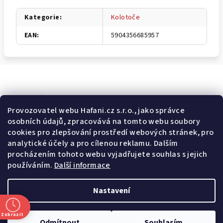
Kategorie
:
Kolotoče
EAN
:
5904356685957
Odebírat newsletter
Provozovatel webu Hafani.cz s.r.o., jako správce
osobních údajů, zpracovává na tomto webu soubory
E-mail
cookies pro zlepšování prostředí webových stránek, pro
analytické účely a pro cílenou reklamu. Dalším
Potvrzuji souhlas s
všeobecnými obchodními podmínkami
a
procházením tohoto webu vyjadřujete souhlas s jejich
s
podmínkami zpracovávání a ochrany osobních údajů
.
používáním.
Další informace
Přihlásit se
Nastavení
Z
Copyright 2026
Hafani.cz
. Všechna práva vyhrazena.
Upravit
á
nastavení cookies
Zobrazit
Odmítnout
Souhlasím