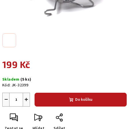
199 Kč
Měrná
Skladem
(5 ks)
cena:
Kód:
JK-32399
−
+
Do košíku
Zeptat se
Hlídat
Sdílet