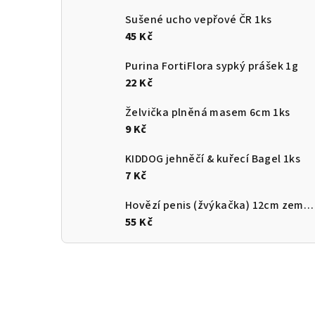
Sušené ucho vepřové ČR 1ks
45 Kč
Purina FortiFlora sypký prášek 1g
22 Kč
Želvička plněná masem 6cm 1ks
9 Kč
KIDDOG jehněčí & kuřecí Bagel 1ks
7 Kč
Hovězí penis (žvýkačka) 12cm země původu ČR
55 Kč