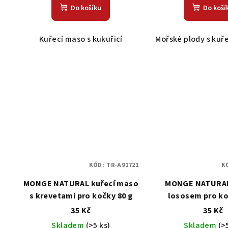
Do košíku
Do koší
Kuřecí maso s kukuřicí
Mořské plody s ku
KÓD:
TR-A91721
K
MONGE NATURAL kuřecí maso
MONGE NATURAL
s krevetami pro kočky 80 g
lososem pro ko
35 Kč
35 Kč
Skladem
(>5 ks)
Skladem
(>