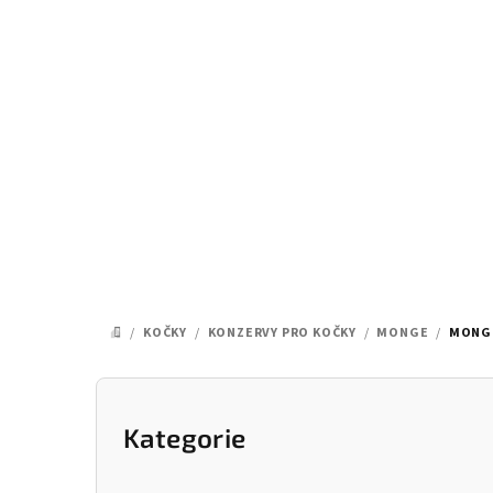
Přejít
na
obsah
/
KOČKY
/
KONZERVY PRO KOČKY
/
MONGE
/
MONGE
DOMŮ
P
o
Kategorie
Přeskočit
kategorie
s