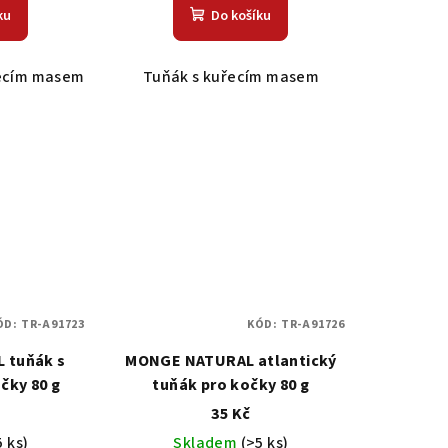
ku
Do košíku
řecím masem
Tuňák s kuřecím masem
ÓD:
TR-A91723
KÓD:
TR-A91726
 tuňák s
MONGE NATURAL atlantický
čky 80 g
tuňák pro kočky 80 g
35 Kč
5 ks)
Skladem
(>5 ks)