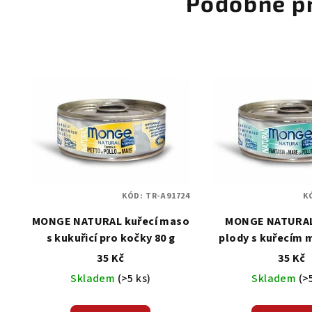
Podobné p
KÓD:
TR-A91724
K
MONGE NATURAL kuřecí maso
MONGE NATURAL
s kukuřicí pro kočky 80 g
plody s kuřecím
kočky 80
35 Kč
35 Kč
Skladem
(>5 ks)
Skladem
(>