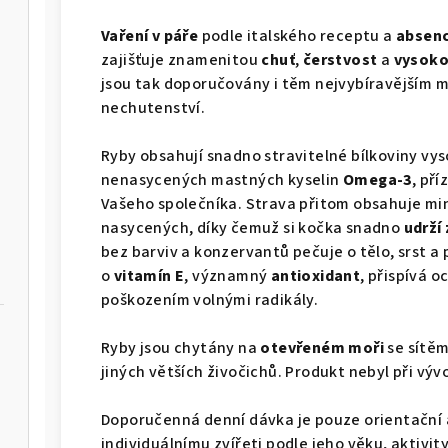
Vaření v páře
podle italského receptu a
absenc
zajišťuje znamenitou
chuť
,
čerstvost
a
vysoko
jsou tak doporučovány i těm nejvybíravějším 
nechutenství.
Ryby obsahují snadno stravitelné bílkoviny vys
nenasycených mastných kyselin
Omega-3
, pří
Vašeho společníka. Strava přitom obsahuje mi
nasycených, díky čemuž si kočka snadno
udrží
bez barviv a konzervantů pečuje o tělo, srst a
o
vitamín E
, významný
antioxidant
, přispívá
poškozením volnými radikály.
Ryby jsou chytány na
otevřeném moři
se sítěm
jiných větších živočichů. Produkt nebyl při výv
Doporučenná denní dávka je pouze orientační 
individuálnímu zvířeti podle jeho věku, aktivity