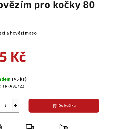
ovězím pro kočky 80
ecí a hovězí maso
5 Kč
ná
a:
ladem
(>5 ks)
:
TR-A91722
+
Do košíku