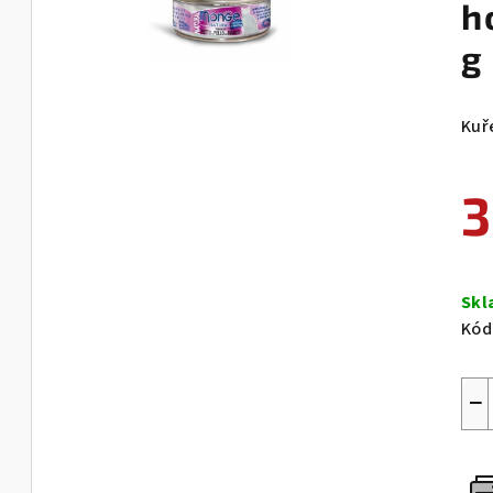
h
g
Kuř
3
Měr
cen
Sk
Kód
−