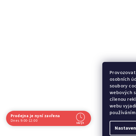
Provozovate
osobních ú
soubory coo
webových st
cílenou rek
webu vyjadř
používáním
Prodejna je nyní zavřena
Dnes 9:00-12:00
Skrýt
Nastaven
Navštivte nás osobně
Z