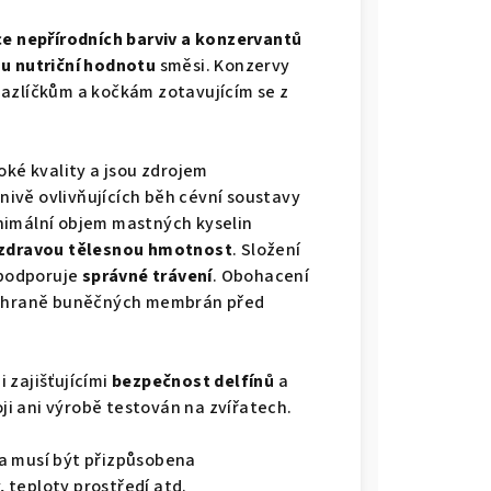
e nepřírodních barviv a konzervantů
u nutriční hodnotu
směsi. Konzervy
mazlíčkům a kočkám zotavujícím se z
oké kvality a jsou zdrojem
znivě ovlivňujících běh cévní soustavy
nimální objem mastných kyselin
 zdravou tělesnou hmotnost
. Složení
 podporuje
správné trávení
. Obohacení
 ochraně buněčných membrán před
i zajišťujícími
bezpečnost delfínů
a
oji ani výrobě testován na zvířatech.
a musí být přizpůsobena
, teploty prostředí atd.