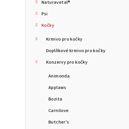
Naturavetal®
t
Psi
r
Kočky
a
n
Krmivo pro kočky
n
Doplňkové krmivo pro kočky
í
Konzervy pro kočky
p
Animonda
a
Applaws
n
Bozita
e
Carnilove
l
Butcher's