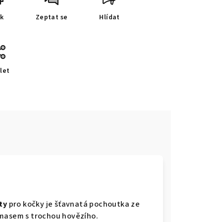
sk
Zeptat se
Hlídat
let
ity
pro kočky je šťavnatá pochoutka ze
masem s trochou hovězího.