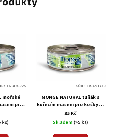
rodukty
ÓD:
TR-A91725
KÓD:
TR-A91720
 mořské
MONGE NATURAL tuňák s
 masem pro
kuřecím masem pro kočky 80
 g
g
35 Kč
5 ks)
Skladem
(>5 ks)