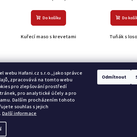
Do košíku
Do koší
Kuřecí maso s krevetami
Tuňák s los
Odebír
l webu Hafani.cz s.r.o., jako správce
Odmítnout
dajů, zpracovává na tomto webu
kies pro zlepšování prostředí
E-mail
ránek, pro analytické účely a pro
lamu. Dalším procházením tohoto
Potvrzuji so
ujete souhlas s jejich
.
Další informace
Přihlásit se
í
Copyright 2026
Ha