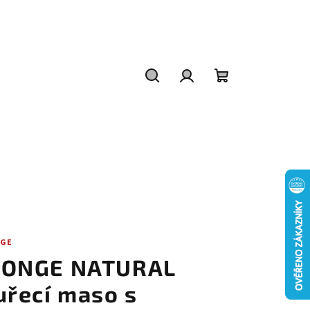
Hledat
Přihlášení
Nákupní
košík
GE
ONGE NATURAL
uřecí maso s