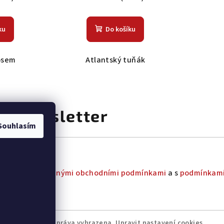
ku
Do košíku
osem
Atlantský tuňák
at newsletter
Souhlasím
uhlas s
všeobecnými obchodními podmínkami
a s
podmínkami
fani.cz
. Všechna práva vyhrazena.
Upravit nastavení cookies