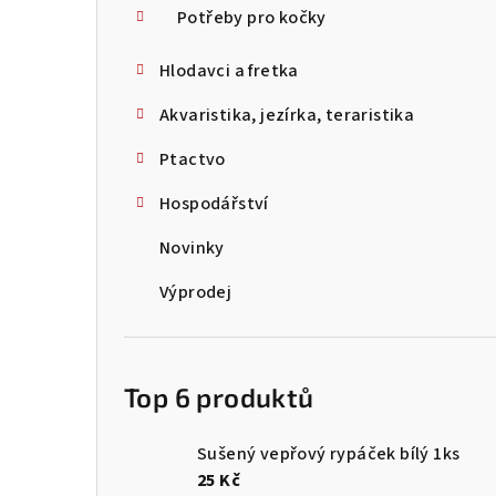
Potřeby pro kočky
Hlodavci a fretka
Akvaristika, jezírka, teraristika
Ptactvo
Hospodářství
Novinky
Výprodej
Top 6 produktů
Sušený vepřový rypáček bílý 1ks
25 Kč