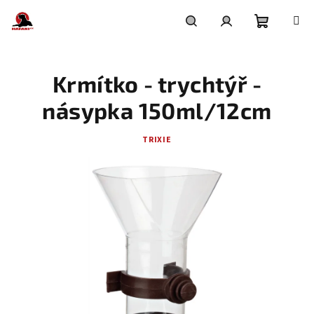
Přejít
na
obsah
Nákupní
Hledat
Přihlášení
Krmítko - trychtýř -
košík
násypka 150ml/12cm
TRIXIE