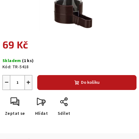
69 Kč
Měrná
Skladem
(1 ks)
cena:
Kód:
TR-5418
−
+
Do košíku
Zeptat se
Hlídat
Sdílet