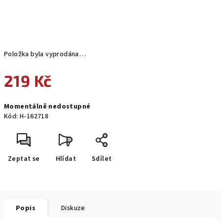
Položka byla vyprodána…
219 Kč
Měrná
Momentálně nedostupné
cena:
Kód:
H-162718
Zeptat se
Hlídat
Sdílet
Popis
Diskuze