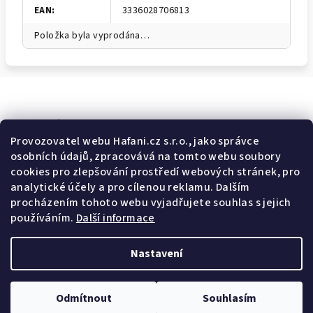
EAN
:
3336028706813
Položka byla vyprodána…
Odebírat newsletter
Provozovatel webu Hafani.cz s.r.o., jako správce
osobních údajů, zpracovává na tomto webu soubory
E-mail
cookies pro zlepšování prostředí webových stránek, pro
analytické účely a pro cílenou reklamu. Dalším
Potvrzuji souhlas s
všeobecnými obchodními podmínkami
a
procházením tohoto webu vyjadřujete souhlas s jejich
s
podmínkami zpracovávání a ochrany osobních údajů
.
používáním.
Další informace
Přihlásit se
Nastavení
Z
Copyright 2026
Hafani.cz
. Všechna práva vyhrazena.
Upravit
á
nastavení cookies
Odmítnout
Souhlasím
p