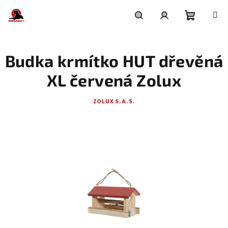
Přejít
na
obsah
Nákupní
Hledat
Přihlášení
Budka krmítko HUT dřevěná
košík
XL červená Zolux
ZOLUX S.A.S.