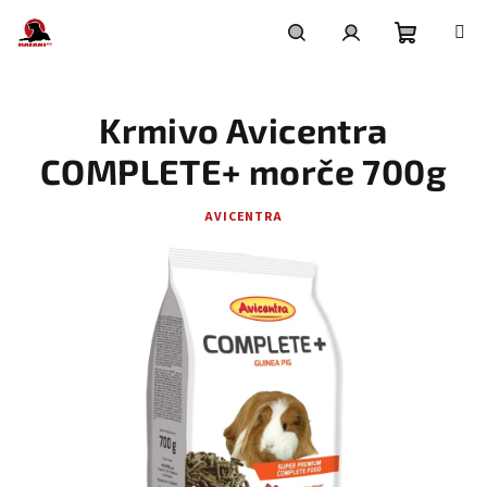
Přejít
na
obsah
Nákupní
Hledat
Přihlášení
Krmivo Avicentra
košík
COMPLETE+ morče 700g
AVICENTRA