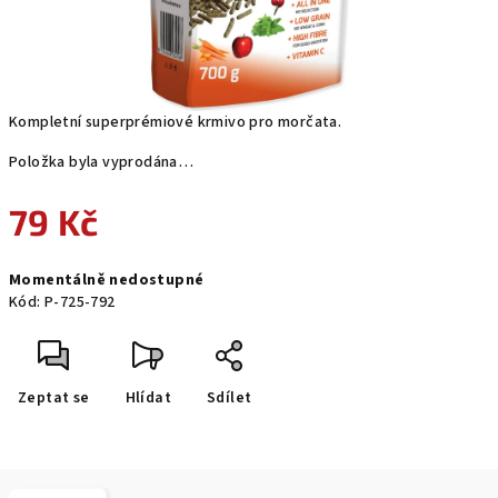
Kompletní superprémiové krmivo pro morčata.
Položka byla vyprodána…
79 Kč
Měrná
Momentálně nedostupné
cena:
Kód:
P-725-792
Zeptat se
Hlídat
Sdílet