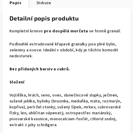
Popis
Diskuze
Detailní popis produktu
Kompletní krmivo
pro dospělá morčata
ve formě granulí.
Podlouhlé extrudované křupavé granulky jsou plné bylin,
zeleniny a ovoce. Ideální v období, kdy je těchto komodit
nedostatek.
Bez přidaných barviv a cukrů.
Složení
Vojtěška, hrách, seno, oves, slunečnicové slupky, ječmen,
sušené jablka, bylinky (brusinka, meduňka, máta, rozmarýn,
kopřiva), petržel stonky, sušený šípek, mrkev, cukrovarské
řízky, len, uhličitan vápenatý, ostropestřec mariánský,
pivovarské kvasnice, monocalcium-fosfát, chlorid sodný,
extrakt z juky schidigera.