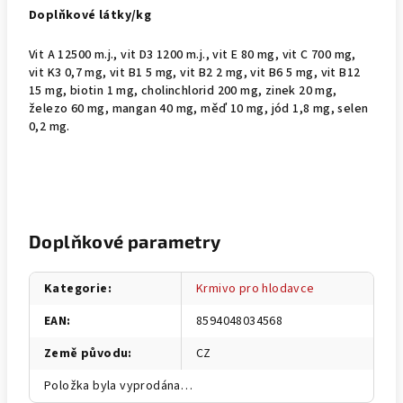
Doplňkové látky/kg
Vit A 12500 m.j., vit D3 1200 m.j., vit E 80 mg, vit C 700 mg,
vit K3 0,7 mg, vit B1 5 mg, vit B2 2 mg, vit B6 5 mg, vit B12
15 mg, biotin 1 mg, cholinchlorid 200 mg, zinek 20 mg,
železo 60 mg, mangan 40 mg, měď 10 mg, jód 1,8 mg, selen
0,2 mg.
Doplňkové parametry
Kategorie
:
Krmivo pro hlodavce
EAN
:
8594048034568
Země původu
:
CZ
Položka byla vyprodána…