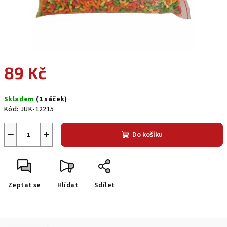
89 Kč
Měrná
Skladem
(1 sáček)
cena:
Kód:
JUK-12215
−
+
Do košíku
Zeptat se
Hlídat
Sdílet