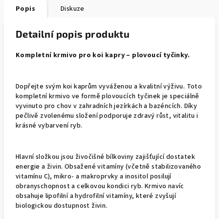
Popis
Diskuze
Detailní popis produktu
Kompletní krmivo pro koi kapry – plovoucí tyčinky.
Dopřejte svým koi kaprům vyváženou a kvalitní výživu. Toto
kompletní krmivo ve formě plovoucích tyčinek je speciálně
vyvinuto pro chov v zahradních jezírkách a bazéncích. Díky
pečlivě zvolenému složení podporuje zdravý růst, vitalitu i
krásné vybarvení ryb.
Hlavní složkou jsou živočišné bílkoviny zajišťující dostatek
energie a živin. Obsažené vitamíny (včetně stabilizovaného
vitamínu C), mikro- a makroprvky a inositol posilují
obranyschopnost a celkovou kondici ryb. Krmivo navíc
obsahuje lipofilní a hydrofilní vitamíny, které zvyšují
biologickou dostupnost živin.