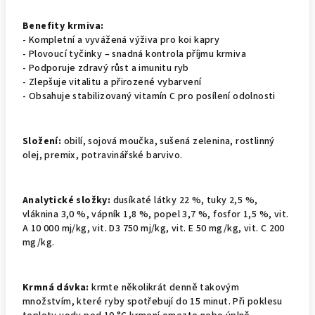
Benefity krmiva:
- Kompletní a vyvážená výživa pro koi kapry
- Plovoucí tyčinky – snadná kontrola příjmu krmiva
- Podporuje zdravý růst a imunitu ryb
- Zlepšuje vitalitu a přirozené vybarvení
- Obsahuje stabilizovaný vitamín C pro posílení odolnosti
Složení:
obilí, sojová moučka, sušená zelenina, rostlinný
olej, premix, potravinářské barvivo.
Analytické složky:
dusíkaté látky 22 %, tuky 2,5 %,
vláknina 3,0 %, vápník 1,8 %, popel 3,7 %, fosfor 1,5 %, vit.
A 10 000 mj/kg, vit. D3 750 mj/kg, vit. E 50 mg/kg, vit. C 200
mg/kg.
Krmná dávka:
krmte několikrát denně takovým
množstvím, které ryby spotřebují do 15 minut. Při poklesu