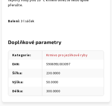
teploty vody pod 10 °C krmení omezte nebo úplně
přerušte.
Balení:
3 l sáček
Doplňkové parametry
Kategorie
:
Krmivo pro jezírkové ryby
EAN
:
5906991003097
Šířka
:
230.0000
Výška
:
50.0000
Délka
:
300.0000