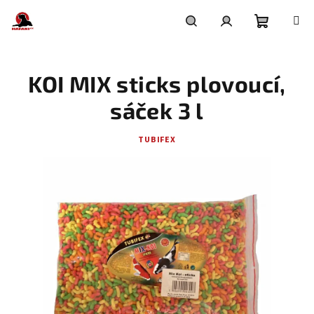
Přejít
na
obsah
Nákupní
Hledat
Přihlášení
KOI MIX sticks plovoucí,
košík
sáček 3 l
TUBIFEX