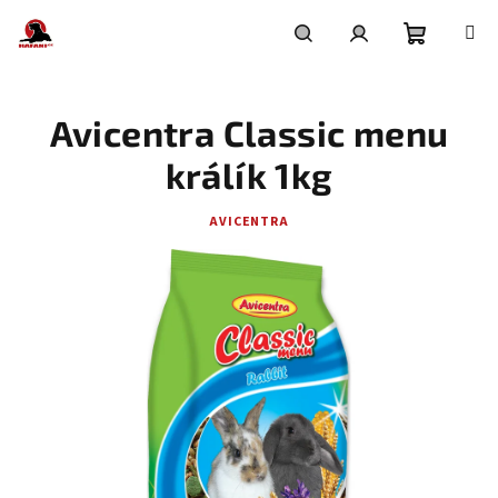
Přejít
na
obsah
Nákupní
Hledat
Přihlášení
Avicentra Classic menu
košík
králík 1kg
AVICENTRA