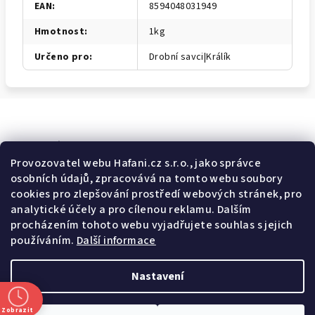
EAN
:
8594048031949
Hmotnost
:
1kg
Určeno pro
:
Drobní savci|Králík
Odebírat newsletter
Provozovatel webu Hafani.cz s.r.o., jako správce
osobních údajů, zpracovává na tomto webu soubory
E-mail
cookies pro zlepšování prostředí webových stránek, pro
analytické účely a pro cílenou reklamu. Dalším
Potvrzuji souhlas s
všeobecnými obchodními podmínkami
a
procházením tohoto webu vyjadřujete souhlas s jejich
s
podmínkami zpracovávání a ochrany osobních údajů
.
používáním.
Další informace
Přihlásit se
Nastavení
Z
Copyright 2026
Hafani.cz
. Všechna práva vyhrazena.
Upravit
á
nastavení cookies
Zobrazit