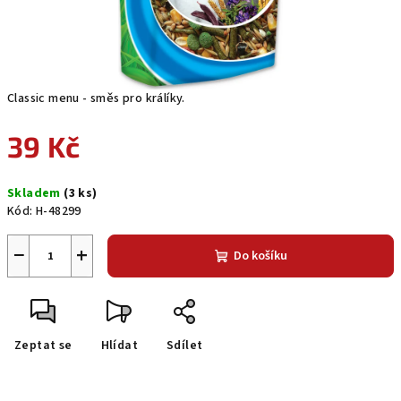
Classic menu - směs pro králíky.
39 Kč
Měrná
Skladem
(3 ks)
cena:
Kód:
H-48299
−
+
Do košíku
Zeptat se
Hlídat
Sdílet