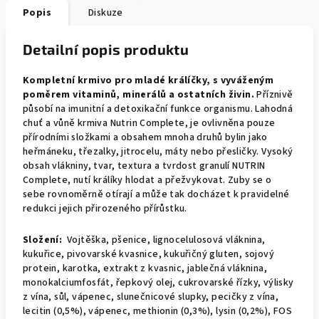
Popis
Diskuze
Detailní popis produktu
Kompletní krmivo pro mladé králíčky, s vyváženým
poměrem vitaminů, minerálů a ostatních živin.
Příznivě
působí na imunitní a detoxikační funkce organismu. Lahodná
chuť a vůně krmiva Nutrin Complete, je ovlivněna pouze
přírodními složkami a obsahem mnoha druhů bylin jako
heřmáneku, třezalky, jitrocelu, máty nebo přesličky. Vysoký
obsah vlákniny, tvar, textura a tvrdost granulí NUTRIN
Complete, nutí králíky hlodat a přežvykovat. Zuby se o
sebe rovnoměrně otírají a může tak docházet k pravidelné
redukci jejich přirozeného přírůstku.
Složení
:
Vojtěška, pšenice, lignocelulosová vláknina,
kukuřice, pivovarské kvasnice, kukuřičný gluten, sojový
protein, karotka, extrakt z kvasnic, jablečná vláknina,
monokalciumfosfát, řepkový olej, cukrovarské řízky, výlisky
z vína, sůl, vápenec, slunečnicové slupky, pecičky z vína,
lecitin (0,5%), vápenec, methionin (0,3%), lysin (0,2%), FOS