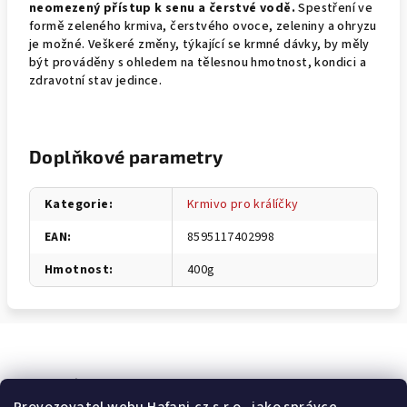
neomezený přístup k senu a čerstvé vodě.
Spestření ve
formě zeleného krmiva, čerstvého ovoce, zeleniny a ohryzu
je možné. Veškeré změny, týkající se krmné dávky, by měly
být prováděny s ohledem na tělesnou hmotnost, kondici a
zdravotní stav jedince.
Doplňkové parametry
Kategorie
:
Krmivo pro králíčky
EAN
:
8595117402998
Hmotnost
:
400g
Odebírat newsletter