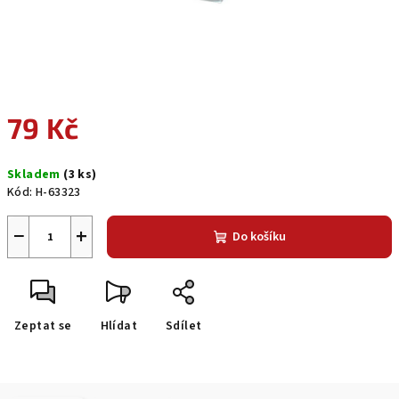
79 Kč
Měrná
Skladem
(3 ks)
cena:
Kód:
H-63323
−
+
Do košíku
Zeptat se
Hlídat
Sdílet