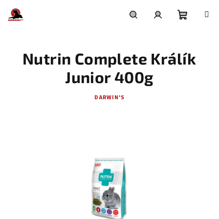
Přejít
na
obsah
Nákupní
Hledat
Přihlášení
Nutrin Complete Králík
košík
Junior 400g
DARWIN'S