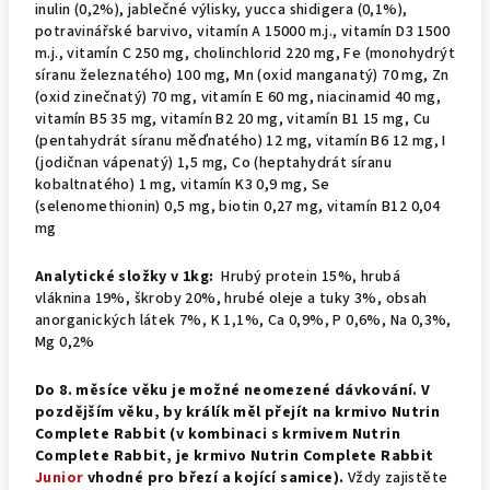
inulin (0,2%), jablečné výlisky, yucca shidigera (0,1%),
potravinářské barvivo, vitamín A 15000 m.j., vitamín D3 1500
m.j., vitamín C 250 mg, cholinchlorid 220 mg, Fe (monohydrýt
síranu železnatého) 100 mg, Mn (oxid manganatý) 70 mg, Zn
(oxid zinečnatý) 70 mg, vitamín E 60 mg, niacinamid 40 mg,
vitamín B5 35 mg, vitamín B2 20 mg, vitamín B1 15 mg, Cu
(pentahydrát síranu měďnatého) 12 mg, vitamín B6 12 mg, I
(jodičnan vápenatý) 1,5 mg, Co (heptahydrát síranu
kobaltnatého) 1 mg, vitamín K3 0,9 mg, Se
(selenomethionin) 0,5 mg, biotin 0,27 mg, vitamín B12 0,04
mg
Analytické složky v 1kg:
Hrubý protein 15%, hrubá
vláknina 19%, škroby 20%, hrubé oleje a tuky 3%, obsah
anorganických látek 7%, K 1,1%, Ca 0,9%, P 0,6%, Na 0,3%,
Mg 0,2%
Do 8. měsíce věku je možné neomezené dávkování. V
pozdějším věku, by králík měl přejít na krmivo Nutrin
Complete Rabbit (v kombinaci s krmivem Nutrin
Complete Rabbit, je krmivo Nutrin Complete Rabbit
Junior
vhodné pro březí a kojící samice).
Vždy zajistěte