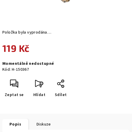
Položka byla vyprodána…
119 Kč
Měrná
Momentálně nedostupné
cena:
Kód:
H-150367
Zeptat se
Hlídat
Sdílet
Popis
Diskuze