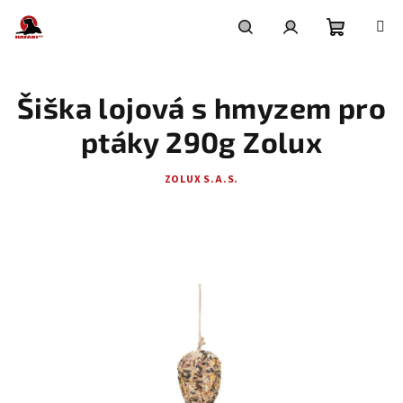
Přejít
na
obsah
Nákupní
Hledat
Přihlášení
Šiška lojová s hmyzem pro
košík
ptáky 290g Zolux
ZOLUX S.A.S.