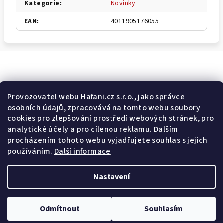
Kategorie
:
Novinky
EAN
:
4011905176055
Odebírat newsletter
Provozovatel webu Hafani.cz s.r.o., jako správce
osobních údajů, zpracovává na tomto webu soubory
E-mail
cookies pro zlepšování prostředí webových stránek, pro
analytické účely a pro cílenou reklamu. Dalším
Potvrzuji souhlas s
všeobecnými obchodními podmínkami
a
procházením tohoto webu vyjadřujete souhlas s jejich
s
podmínkami zpracovávání a ochrany osobních údajů
.
používáním.
Další informace
Přihlásit se
Nastavení
Z
Copyright 2026
Hafani.cz
. Všechna práva vyhrazena.
Upravit
á
nastavení cookies
Odmítnout
Souhlasím
p
Vytvořil Shoptet