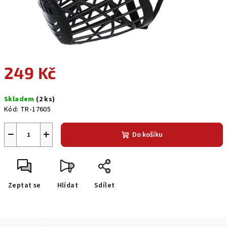
249 Kč
Měrná
Skladem
(2 ks)
cena:
Kód:
TR-17605
−
+
Do košíku
Zeptat se
Hlídat
Sdílet