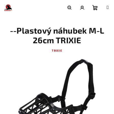
Přejít
na
obsah
Nákupní
Hledat
Přihlášení
--Plastový náhubek M-L
košík
26cm TRIXIE
TRIXIE