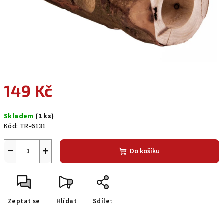
149 Kč
Měrná
Skladem
(1 ks)
cena:
Kód:
TR-6131
−
+
Do košíku
Zeptat se
Hlídat
Sdílet