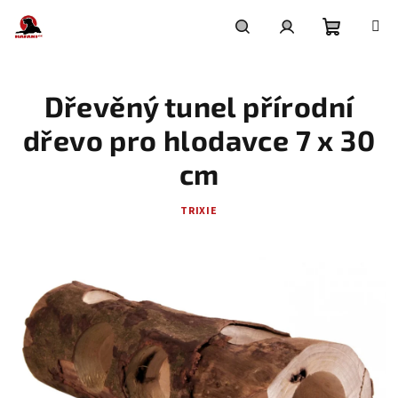
Přejít
na
obsah
Nákupní
Hledat
Přihlášení
Dřevěný tunel přírodní
košík
dřevo pro hlodavce 7 x 30
cm
TRIXIE