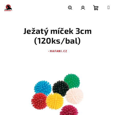
Přejít
na
obsah
Nákupní
Hledat
Přihlášení
Ježatý míček 3cm
košík
(120ks/bal)
- HAFANI.CZ