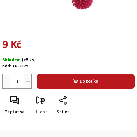
9 Kč
Měrná
Skladem
(>5 ks)
cena:
Kód:
TR-4125
−
+
Do košíku
Zeptat se
Hlídat
Sdílet