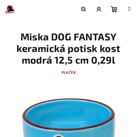
Přejít
na
obsah
Nákupní
Hledat
Přihlášení
Miska DOG FANTASY
košík
keramická potisk kost
modrá 12,5 cm 0,29l
PLAČEK