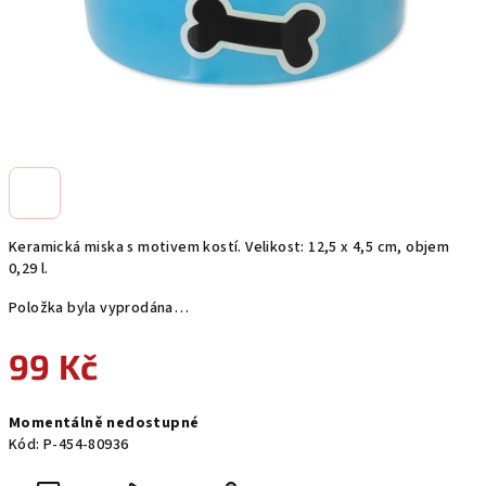
Keramická miska s motivem kostí. Velikost: 12,5 x 4,5 cm, objem
0,29 l.
Položka byla vyprodána…
99 Kč
Měrná
Momentálně nedostupné
cena:
Kód:
P-454-80936