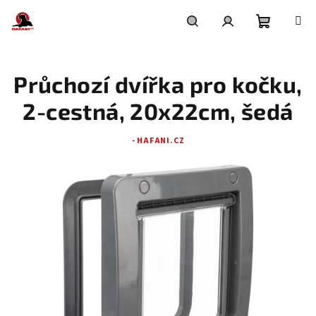
Přejít
na
obsah
Nákupní
Hledat
Přihlášení
Průchozí dvířka pro kočku,
košík
2-cestná, 20x22cm, šedá
- HAFANI.CZ