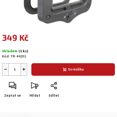
349 Kč
Měrná
Skladem
(1 ks)
cena:
Kód:
TR-44202
−
+
Do košíku
Zeptat se
Hlídat
Sdílet