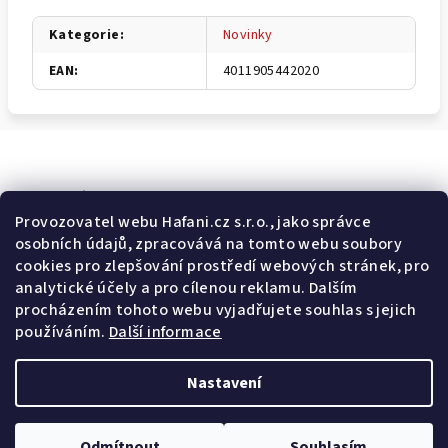
Kategorie
:
Novinky
EAN
:
4011905442020
Odebírat newsletter
Provozovatel webu Hafani.cz s.r.o., jako správce
osobních údajů, zpracovává na tomto webu soubory
E-mail
cookies pro zlepšování prostředí webových stránek, pro
analytické účely a pro cílenou reklamu. Dalším
Potvrzuji souhlas s
všeobecnými obchodními podmínkami
a
procházením tohoto webu vyjadřujete souhlas s jejich
s
podmínkami zpracovávání a ochrany osobních údajů
.
používáním.
Další informace
Přihlásit se
Nastavení
Z
Copyright 2026
Hafani.cz
. Všechna práva vyhrazena.
Upravit
á
nastavení cookies
Odmítnout
Souhlasím