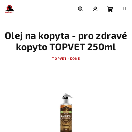
Přejít
na
obsah
Nákupní
Hledat
Přihlášení
Olej na kopyta - pro zdravé
košík
kopyto TOPVET 250ml
TOPVET - KONĚ