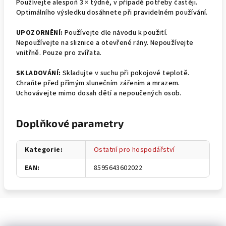
Používejte alespoň 3 × týdně, v případě potřeby častěji.
Optimálního výsledku dosáhnete při pravidelném používání.
UPOZORNĚNÍ:
Používejte dle návodu k použití.
Nepoužívejte na sliznice a otevřené rány. Nepoužívejte
vnitřně. Pouze pro zvířata.
SKLADOVÁNÍ:
Skladujte v suchu při pokojové teplotě.
Chraňte před přímým slunečním zářením a mrazem.
Uchovávejte mimo dosah dětí a nepoučených osob.
Doplňkové parametry
Kategorie
:
Ostatní pro hospodářství
EAN
:
8595643602022