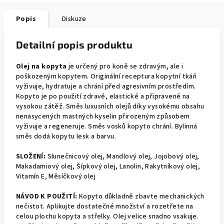
Popis
Diskuze
Detailní popis produktu
Olej na kopyta
je určený pro koně se zdravým, ale i
poškozeným kopytem. Originální receptura kopytní tkáň
vyživuje, hydratuje a chrání před agresivním prostředím.
Kopyto je po použití zdravé, elastické a připravené na
vysokou zátěž. Směs luxusních olejů díky vysokému obsahu
nenasycených mastných kyselin přirozeným způsobem
vyživuje a regeneruje. Směs vosků kopyto chrání. Bylinná
směs dodá kopytu lesk a barvu.
SLOŽENÍ:
Slunečnicový olej, Mandlový olej, Jojobový olej,
Makadamiový olej, Šípkový olej, Lanolin, Rakytníkový olej,
Vitamín E, Měsíčkový olej
NÁVOD K POUŽITÍ:
Kopyto důkladně zbavte mechanických
nečistot. Aplikujte dostatečné množství a rozetřete na
celou plochu kopyta a střelky. Olej velice snadno vsakuje.