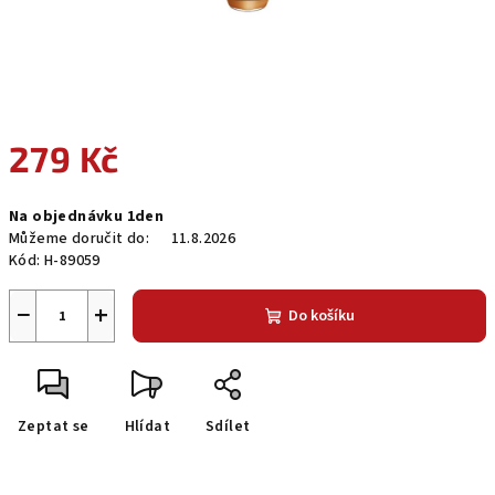
279 Kč
Měrná
Na objednávku 1den
cena:
Můžeme doručit do:
11.8.2026
Kód:
H-89059
−
+
Do košíku
Zeptat se
Hlídat
Sdílet