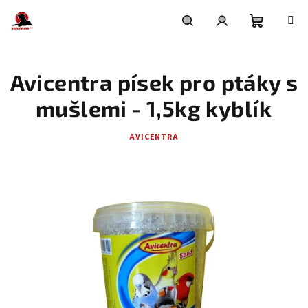
Přejít
na
obsah
Nákupní
Hledat
Přihlášení
Avicentra písek pro ptáky s
košík
mušlemi - 1,5kg kyblík
AVICENTRA