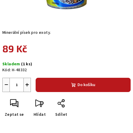
Minerální písek pro exoty.
89 Kč
Měrná
Skladem
(1 ks)
cena:
Kód:
H-48332
−
+
Do košíku
Zeptat se
Hlídat
Sdílet