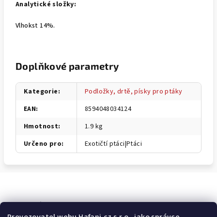
Analytické složky:
Vlhokst 14%.
Doplňkové parametry
Kategorie
:
Podložky, drtě, písky pro ptáky
EAN
:
8594048034124
Hmotnost
:
1.9 kg
Určeno pro
:
Exotičtí ptáci|Ptáci
Odebírat newsletter