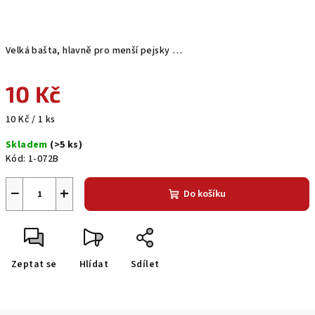
Velká bašta, hlavně pro menší pejsky …
10 Kč
Měrná
10 Kč / 1 ks
cena:
Skladem
(>5 ks)
Kód:
1-072B
−
+
Do košíku
Zeptat se
Hlídat
Sdílet