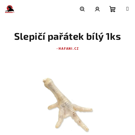
Přejít
na
obsah
Nákupní
Hledat
Přihlášení
Slepičí pařátek bílý 1ks
košík
- HAFANI.CZ