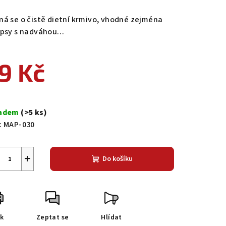
ná se o čistě dietní krmivo, vhodné zejména
 psy s nadváhou…
9 Kč
ná
a:
ladem
(>5 ks)
:
MAP-030
+
Do košíku
sk
Zeptat se
Hlídat