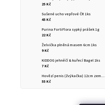
25 Kč
Sušené ucho vepřové ČR 1ks
45 Kč
Purina FortiFlora sypký prášek 1g
22 Kč
Želvička plněná masem 6cm 1ks
9 Kč
KIDDOG jehněčí & kuřecí Bagel 1ks
7 Kč
Hovězí penis (žvýkačka) 12cm země původu ČR
55 Kč