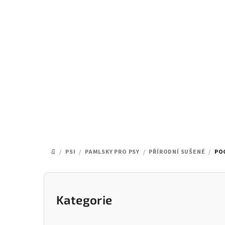
Přejít
na
obsah
/
PSI
/
PAMLSKY PRO PSY
/
PŘÍRODNÍ SUŠENÉ
/
PO
DOMŮ
P
o
Kategorie
Přeskočit
kategorie
s