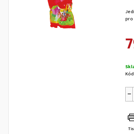
Jed
pro
7
Měr
cen
Sk
Kód
−
Ti