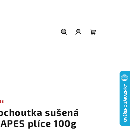
Hledat
Přihlášení
Nákupní
košík
ES
ochoutka sušená
APES plíce 100g