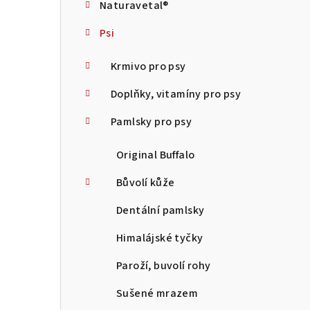
Naturavetal®
t
Psi
r
a
Krmivo pro psy
n
Doplňky, vitamíny pro psy
n
Pamlsky pro psy
í
Original Buffalo
p
Bůvolí kůže
a
Dentální pamlsky
n
Himalájské tyčky
e
Paroží, buvolí rohy
l
Sušené mrazem