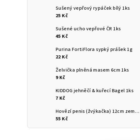
Sušený vepřový rypáček bílý 1ks
25 Kč
Sušené ucho vepřové ČR 1ks
45 Kč
Purina FortiFlora sypký prášek 1g
22 Kč
Želvička plněná masem 6cm 1ks
9 Kč
KIDDOG jehněčí & kuřecí Bagel 1ks
7 Kč
Hovězí penis (žvýkačka) 12cm země původu ČR
55 Kč