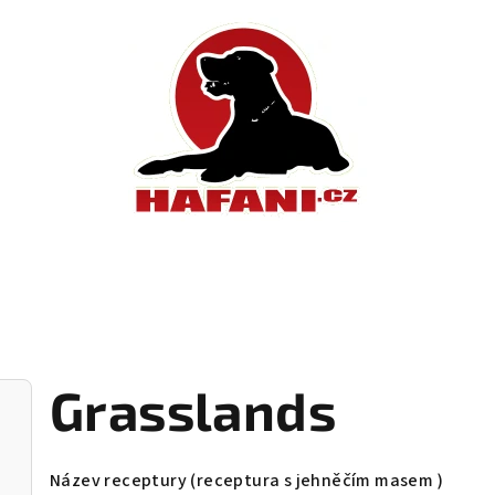
Grasslands
Název receptury (receptura s jehněčím masem )