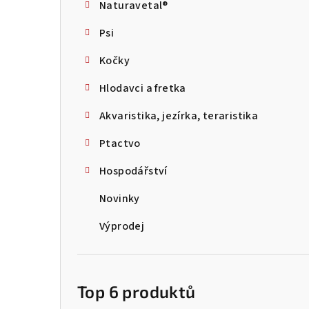
Naturavetal®
t
Psi
r
Kočky
a
Hlodavci a fretka
n
Akvaristika, jezírka, teraristika
n
Ptactvo
í
p
Hospodářství
a
Novinky
n
Výprodej
e
l
Top 6 produktů