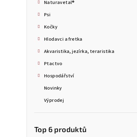
Naturavetal®
t
Psi
r
Kočky
a
Hlodavci a fretka
n
Akvaristika, jezírka, teraristika
n
Ptactvo
í
p
Hospodářství
a
Novinky
n
Výprodej
e
l
Top 6 produktů