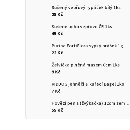
Sušený vepřový rypáček bílý 1ks
25 Kč
Sušené ucho vepřové ČR 1ks
45 Kč
Purina FortiFlora sypký prášek 1g
22 Kč
Želvička plněná masem 6cm 1ks
9 Kč
KIDDOG jehněčí & kuřecí Bagel 1ks
7 Kč
Hovězí penis (žvýkačka) 12cm země původu ČR
55 Kč