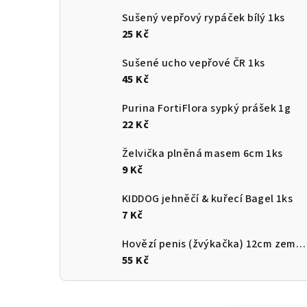
Sušený vepřový rypáček bílý 1ks
25 Kč
Sušené ucho vepřové ČR 1ks
45 Kč
Purina FortiFlora sypký prášek 1g
22 Kč
Želvička plněná masem 6cm 1ks
9 Kč
KIDDOG jehněčí & kuřecí Bagel 1ks
7 Kč
Hovězí penis (žvýkačka) 12cm země původu ČR
55 Kč