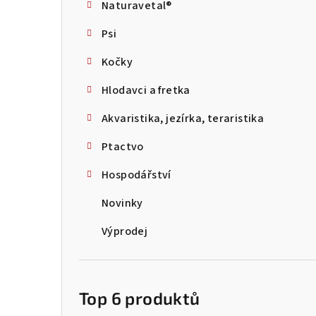
Naturavetal®
t
Psi
r
Kočky
a
Hlodavci a fretka
n
Akvaristika, jezírka, teraristika
n
Ptactvo
í
p
Hospodářství
a
Novinky
n
Výprodej
e
l
Top 6 produktů