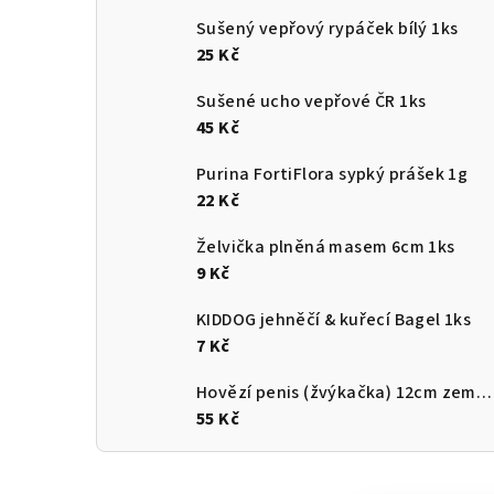
Sušený vepřový rypáček bílý 1ks
25 Kč
Sušené ucho vepřové ČR 1ks
45 Kč
Purina FortiFlora sypký prášek 1g
22 Kč
Želvička plněná masem 6cm 1ks
9 Kč
KIDDOG jehněčí & kuřecí Bagel 1ks
7 Kč
Hovězí penis (žvýkačka) 12cm země původu ČR
55 Kč