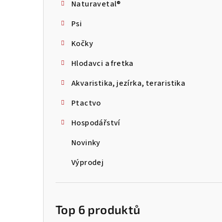
Naturavetal®
t
Psi
r
Kočky
a
Hlodavci a fretka
n
Akvaristika, jezírka, teraristika
n
Ptactvo
í
p
Hospodářství
a
Novinky
n
Výprodej
e
l
Top 6 produktů