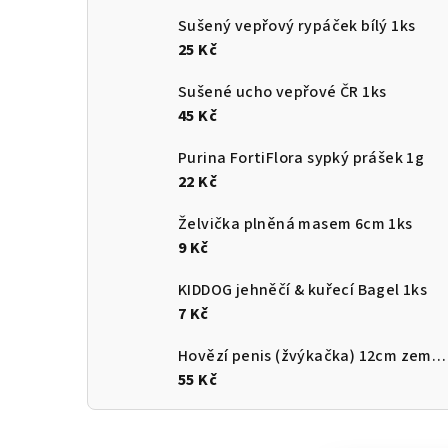
Sušený vepřový rypáček bílý 1ks
25 Kč
Sušené ucho vepřové ČR 1ks
45 Kč
Purina FortiFlora sypký prášek 1g
22 Kč
Želvička plněná masem 6cm 1ks
9 Kč
KIDDOG jehněčí & kuřecí Bagel 1ks
7 Kč
Hovězí penis (žvýkačka) 12cm země původu ČR
55 Kč