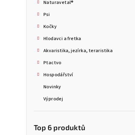
Naturavetal®
t
Psi
r
Kočky
a
Hlodavci a fretka
n
Akvaristika, jezírka, teraristika
n
Ptactvo
í
p
Hospodářství
a
Novinky
n
Výprodej
e
l
Top 6 produktů