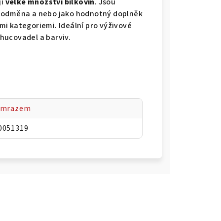
jí
velké množství bílkovin
. Jsou
á odměna a nebo jako hodnotný doplněk
i kategoriemi. Ideální pro výživové
hucovadel a barviv.
 mrazem
0051319