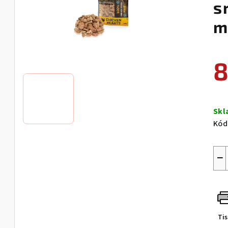
s
m
8
Měr
cen
Sk
Kód
−
Ti