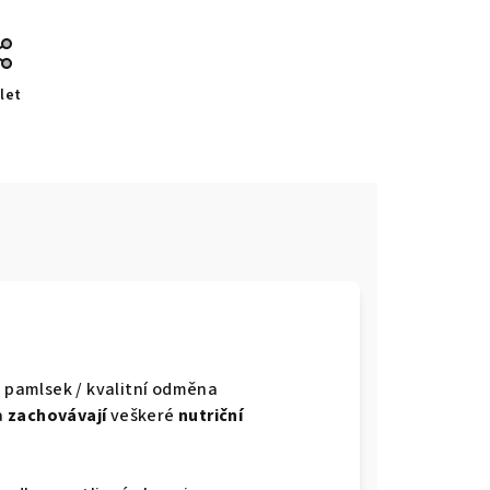
let
pamlsek / kvalitní odměna
a
zachovávají
veškeré
nutriční