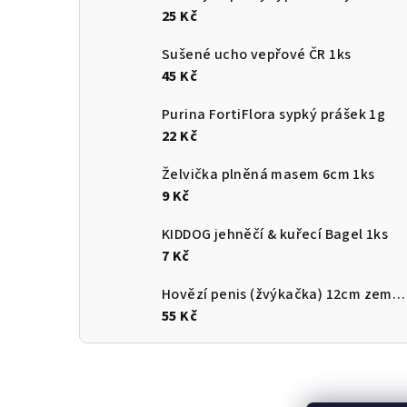
25 Kč
Sušené ucho vepřové ČR 1ks
45 Kč
Purina FortiFlora sypký prášek 1g
22 Kč
Želvička plněná masem 6cm 1ks
9 Kč
KIDDOG jehněčí & kuřecí Bagel 1ks
7 Kč
Hovězí penis (žvýkačka) 12cm země původu ČR
55 Kč