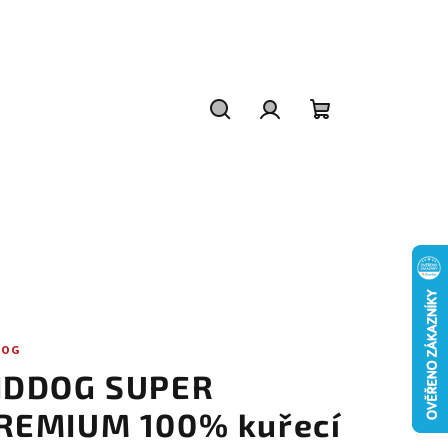
Hledat
Přihlášení
Nákupní
košík
DOG
IDDOG SUPER
REMIUM 100% kuřecí