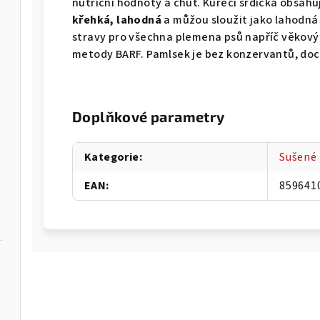
nutriční hodnoty a chuť. Kuřecí srdíčka obsahu
křehká, lahodná
a můžou sloužit jako lahodn
stravy pro všechna plemena psů napříč věkovým
metody BARF. Pamlsek je bez konzervantů, doc
Doplňkové parametry
Kategorie
:
Sušené
EAN
:
859641