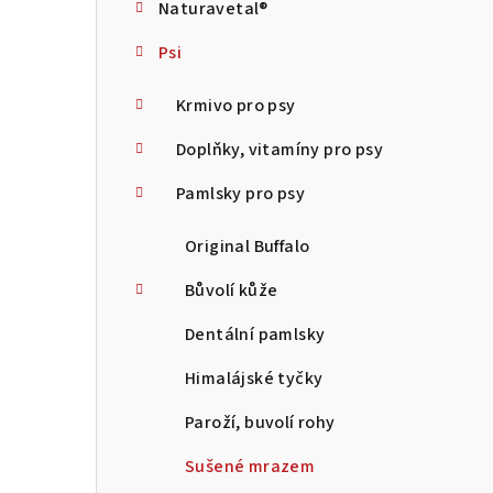
Naturavetal®
t
Psi
r
a
Krmivo pro psy
n
Doplňky, vitamíny pro psy
n
Pamlsky pro psy
í
Original Buffalo
p
Bůvolí kůže
a
Dentální pamlsky
n
Himalájské tyčky
e
Paroží, buvolí rohy
l
Sušené mrazem