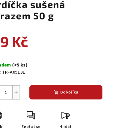
rdíčka sušená
razem 50 g
9 Kč
ná
a:
ladem
(>5 ks)
:
TR-A05131
+
Do košíku
sk
Zeptat se
Hlídat