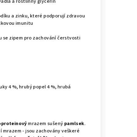
dla a rostlinný glycerin
sodíku a zinku, které podporují zdravou
elkovou imunitu
 se zipem pro zachování čerstvosti
uky 4 %, hrubý popel 4 %, hrubá
proteinový
mrazem sušený
pamlsek
.
ní mrazem - jsou zachovány veškeré