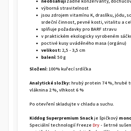
neobsahují
žádné konzervanty, dochucova
výborná stravitelnost
jsou zdrojem vitamínu K, draslíku, jódu, 
srdeční činnost, pevné kosti, vitalitu a c
splňuje požadavky pro BARF stravu
v praktickém ekologicky vyrobeném sáčku
poctivé kusy uváděného masa (orgánu)
velikost:
2,5 - 3,5 cm
balení:
50 g
Složení:
100% kuřecí srdíčka
Analytické složky:
hrubý protein 74 %, hrubé t
vláknina 2 %, vlhkost 6 %
Po otevření skladujte v chladu a suchu.
Kiddog Superpremium Snack
je špičkový
mono
Speciální technologií Freeze
Dry
- šetrné suše