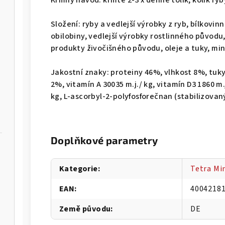
Krmný návod: krmte 2-3 x denně tolik, kolik ry
Složení: ryby a vedlejší výrobky z ryb, bílkovi
obilobiny, vedlejší výrobky rostlinného původu,
produkty živočišného původu, oleje a tuky, mine
Jakostní znaky: proteiny 46%, vlhkost 8%, tuk
2%, vitamín A 30035 m.j./ kg, vitamín D3 1860 m.j
kg, L-ascorbyl-2-polyfosforečnan (stabilizovaný
Doplňkové parametry
Kategorie
:
Tetra Mi
EAN
:
4004218
Země původu
:
DE