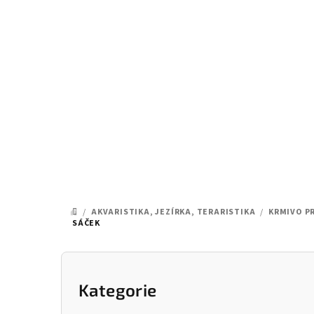
Přejít
na
obsah
/
AKVARISTIKA, JEZÍRKA, TERARISTIKA
/
KRMIVO P
DOMŮ
SÁČEK
P
o
Kategorie
Přeskočit
kategorie