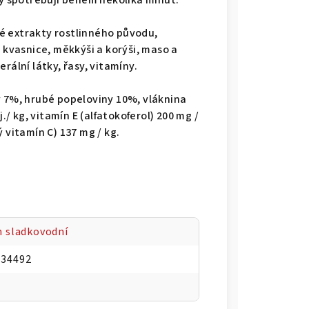
by spotřebují během několika minut.
nné extrakty rostlinného původu,
 kvasnice, měkkýši a korýši, maso a
rální látky, řasy, vitamíny.
y 7%, hrubé popeloviny 10%, vláknina
./ kg, vitamín E (alfatokoferol) 200 mg /
 vitamín C) 137 mg / kg.
n sladkovodní
134492