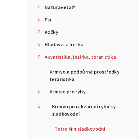
s
Naturavetal®
t
Psi
r
Kočky
a
Hlodavci a fretka
n
Akvaristika, jezírka, teraristika
n
í
Krmivo a podpůrné prostředky
teraristika
p
Krmivo pro ryby
a
n
Krmivo pro akvarijní rybičky
sladkovodní
e
l
Tetra Min sladkovodní