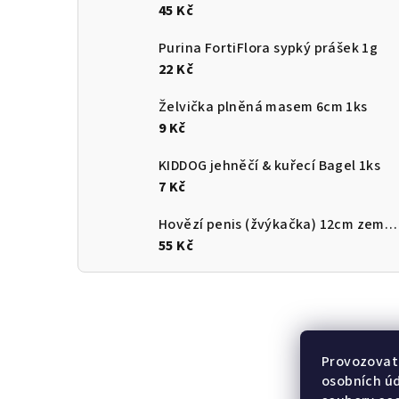
45 Kč
Purina FortiFlora sypký prášek 1g
22 Kč
Želvička plněná masem 6cm 1ks
9 Kč
KIDDOG jehněčí & kuřecí Bagel 1ks
7 Kč
Hovězí penis (žvýkačka) 12cm země původu ČR
55 Kč
Provozovate
osobních ú