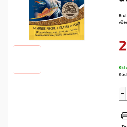
Bio
vše
2
Měr
cen
Sk
Kód
−
Ti