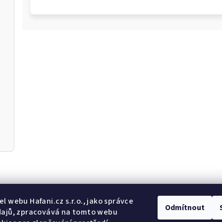
Odebír
l webu Hafani.cz s.r.o., jako správce
Odmítnout
dajů, zpracovává na tomto webu