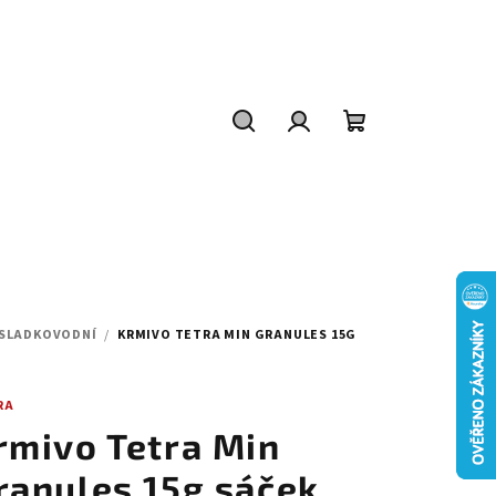
Hledat
Přihlášení
Nákupní
košík
 SLADKOVODNÍ
/
KRMIVO TETRA MIN GRANULES 15G
RA
rmivo Tetra Min
ranules 15g sáček