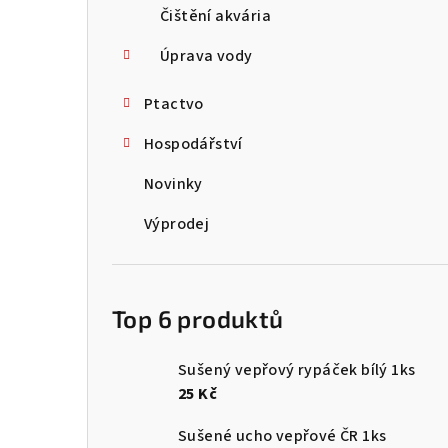
Čištění akvária
Úprava vody
Ptactvo
Hospodářství
Novinky
Výprodej
Top 6 produktů
Sušený vepřový rypáček bílý 1ks
25 Kč
Sušené ucho vepřové ČR 1ks