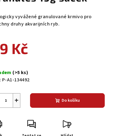
logicky vyvážené granulované krmivo pro
chny druhy akvarijních ryb.
9 Kč
ná
a:
ladem
(>5 ks)
:
P-A1-134492
+
Do košíku
sk
Zeptat se
Hlídat