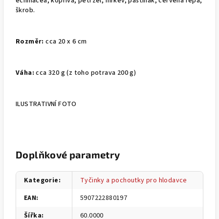
echinacea, kopřiva, petržel, mrkev, pastinák, červená řepa,
škrob.
Rozměr:
cca 20 x 6 cm
Váha:
cca 320 g (z toho potrava 200 g)
ILUSTRATIVNÍ FOTO
Doplňkové parametry
Kategorie
:
Tyčinky a pochoutky pro hlodavce
EAN
:
5907222880197
Šířka
:
60.0000