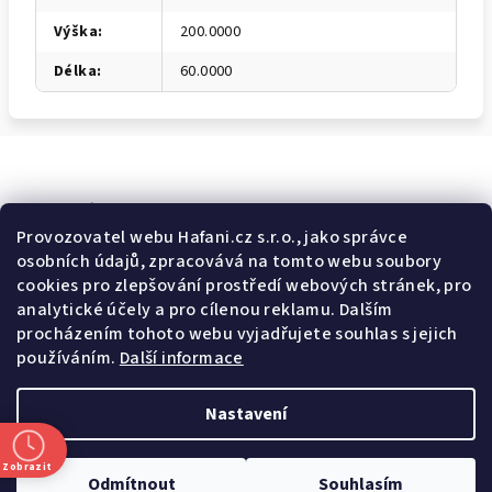
Výška
:
200.0000
Délka
:
60.0000
Odebírat newsletter
Provozovatel webu Hafani.cz s.r.o., jako správce
osobních údajů, zpracovává na tomto webu soubory
E-mail
cookies pro zlepšování prostředí webových stránek, pro
analytické účely a pro cílenou reklamu. Dalším
Potvrzuji souhlas s
všeobecnými obchodními podmínkami
a
procházením tohoto webu vyjadřujete souhlas s jejich
s
podmínkami zpracovávání a ochrany osobních údajů
.
používáním.
Další informace
Přihlásit se
Nastavení
Z
Copyright 2026
Hafani.cz
. Všechna práva vyhrazena.
Upravit
á
nastavení cookies
Zobrazit
Odmítnout
Souhlasím