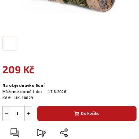
209 Kč
Měrná
Na objednávku 5dní
cena:
Můžeme doručit do:
17.8.2026
Kód:
JUK-18829
−
+
Do košíku