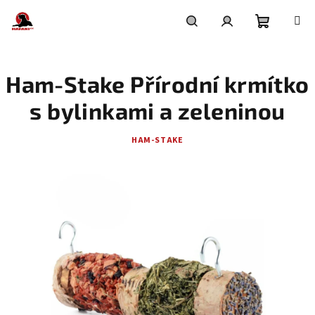
Přejít
na
obsah
Nákupní
Hledat
Přihlášení
Ham-Stake Přírodní krmítko
košík
s bylinkami a zeleninou
HAM-STAKE