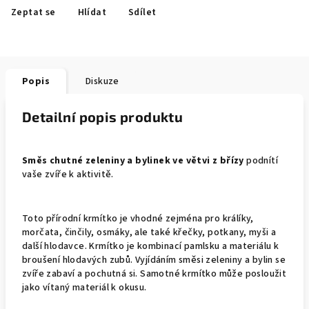
Zeptat se
Hlídat
Sdílet
Popis
Diskuze
Detailní popis produktu
Směs chutné zeleniny a bylinek ve větvi z břízy
podnítí
vaše zvíře k aktivitě.
Toto přírodní krmítko je vhodné zejména pro králíky,
morčata, činčily, osmáky, ale také křečky, potkany, myši a
další hlodavce. Krmítko je kombinací pamlsku a materiálu k
broušení hlodavých zubů. Vyjídáním směsi zeleniny a bylin se
zvíře zabaví a pochutná si. Samotné krmítko může posloužit
jako vítaný materiál k okusu.